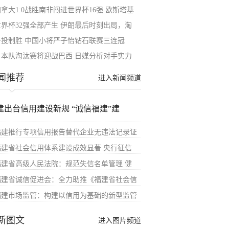
拿大1:0战胜南非闯进世界杯16强 欧斯塔基
世界杯32强全部产生 伊朗最后时刻出局，淘
一投制胜 中国小将严子怡钻石联赛三连冠
日本队淘汰赛将迎战巴西 日媒分析对手实力
闻推荐
进入新闻频道
建出台信用建设新规 “诚信福建”建
福建推行专项信用报告替代企业无违法记录证
福建省社会信用体系建设成效显著 央行征信
福建省高级人民法院：规范失信名单管理 健
福建省诚信促进会：全力助推《福建省社会信
福建市场监管：构建以信用为基础的新型监管
新图文
进入图片频道