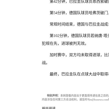
第42分钟，巴拉圭队球员恩西索破
第54分钟，德国队球员哈弗茨破
常规时间结束，德国与巴拉圭战成1
第102分钟，德国队球员若纳唐·
犯规在先，进球被判无效。
加时赛中，双方均未取得进球，比
战。
最终，巴拉圭队在点球大战中取得
特别声明：
本网登载内容出于更直观传递信息之目的
内容涉及任何第三方合法权利，请及时与ts@hxnews.
相关阅读