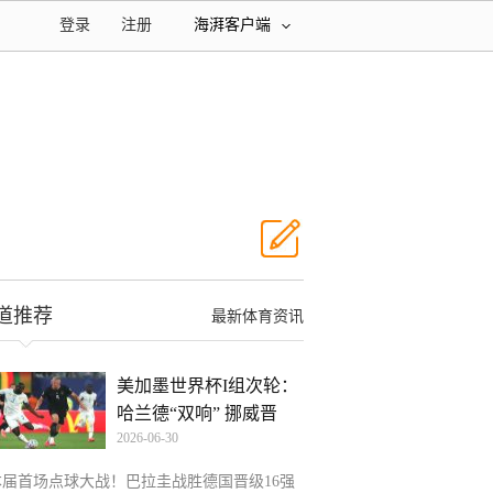
登录
注册
海湃客户端
道推荐
最新体育资讯
美加墨世界杯I组次轮：
哈兰德“双响” 挪威晋
2026-06-30
本届首场点球大战！巴拉圭战胜德国晋级16强