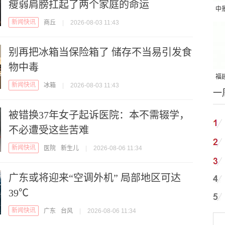
瘦弱肩膀扛起了两个家庭的命运
中
新闻快讯
商丘
|
2026-08-03 11:43
吨
别再把冰箱当保险箱了 储存不当易引发食
物中毒
福建
新闻快讯
冰箱
|
2026-08-03 11:43
一
国
被错换37年女子起诉医院：本不需辍学，
不必遭受这些苦难
新闻快讯
医院
新生儿
|
2026-08-06 11:34
广东或将迎来“空调外机” 局部地区可达
39℃
新闻快讯
广东
台风
|
2026-08-06 11:34