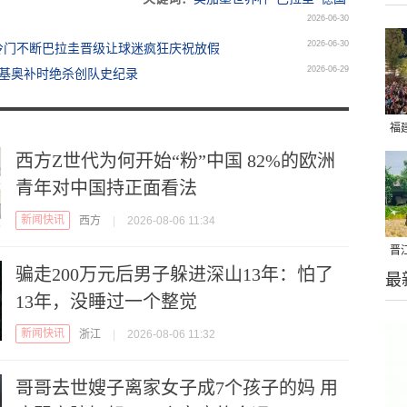
2026-06-30
2026-06-30
冷门不断巴拉圭晋级让球迷疯狂庆祝放假
2026-06-29
斯塔基奥补时绝杀创队史纪录
福
亮
西方Z世代为何开始“粉”中国 82%的欧洲
青年对中国持正面看法
新闻快讯
西方
|
2026-08-06 11:34
晋
骗走200万元后男子躲进深山13年：怕了
最
千
13年，没睡过一个整觉
新闻快讯
浙江
|
2026-08-06 11:32
哥哥去世嫂子离家女子成7个孩子的妈 用