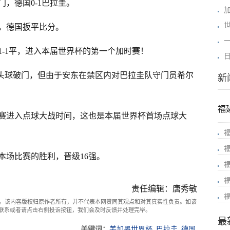
门，德国0-1巴拉圭。
加
门，德国扳平比分。
-1平，进入本届世界杯的第一个加时赛！
塔头球破门，但由于安东在禁区内对巴拉圭队守门员希尔
新
福
赛进入点球大战时间，这也是本届世界杯首场点球大
本场比赛的胜利，晋级16强。
责任编辑：唐秀敏
。该内容版权归原作者所有，并不代表本网赞同其观点和对其真实性负责。如该
com联系或者请点击右侧投诉按钮，我们会及时反馈并处理完毕。
最
关键词：
美加墨世界杯
巴拉圭
德国