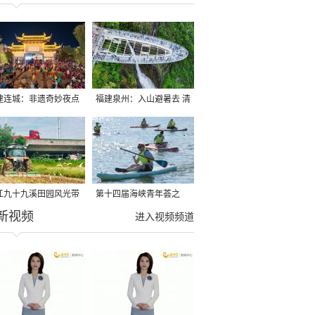
建连城：非遗奇妙夜点
福建泉州：入山避暑去 清
夏夜
凉好惬意
江九十九溪田园风光带
第十四届海峡青年荟之
新视频
亩早稻迎来成熟收割季
2026榕台青年大学生水上
进入视频频道
运动交流营