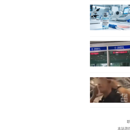
职
本站游