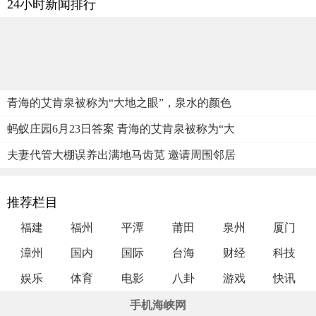
24小时新闻排行
青海的艾肯泉被称为“大地之眼”，泉水的颜色
蚂蚁庄园6月23日答案 青海的艾肯泉被称为“大
夫妻代管大棚误养出满地马齿苋 邀请周围邻居
推荐栏目
福建
福州
平潭
莆田
泉州
厦门
漳州
国内
国际
台海
财经
科技
娱乐
体育
电影
八卦
游戏
快讯
手机海峡网