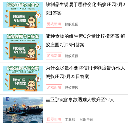
铁制品生锈属于哪种变化 蚂蚁庄园7月2
6日答案
游戏新闻
蚂蚁庄园
哪种食物的维生素C含量比柠檬还高 蚂
蚁庄园7月25日答案
游戏新闻
蚂蚁庄园
为什么尽量不要将信用卡额度告诉他人
蚂蚁庄园7月25日答案
游戏新闻
蚂蚁庄园
圭亚那沉船事故遇难人数升至72人
国际新闻
圭亚那
|
沉船事故