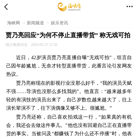


海峡网
>
新闻频道
>
娱乐资讯
贾乃亮回应“为何不停止直播带货” 称无戏可拍
钱江晚报综合
2026-06-23 12:50
近日，42岁演员贾乃亮直播自曝“无戏可拍”，坦言自
己因年龄尴尬，无奈才转型直播带货，此番言论引发网友
热议。
贾乃亮称现在的影视行业没那么好干，“我的演员天赋
不强……导演也没那么多找我的”。他直言：“越来越多年
轻的有演技的演员出来了，自己岁数也越来越大了，往上
演长辈演不了，往下演偶像又够不上。很尴尬。”
贾乃亮还称，自己喜欢拍戏这一行，“如果真的有机
会，我还会去做这件事儿。”他也没有回避自己正在直播带
货的事实。当被问及“都赚钱了为什么还不停播”时，他表