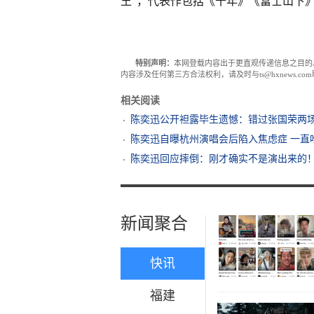
王”，代表作包括《十年》《富士山下
特别声明：
本网登载内容出于更直观传递信息之目的
内容涉及任何第三方合法权利，请及时与ts@hxnews.
相关阅读
陈奕迅公开袒露毕生遗憾：错过张国荣两
陈奕迅自曝杭州演唱会后陷入焦虑症 一直
陈奕迅回应摔倒：刚才确实不是演出来的
新闻聚合
快讯
福建