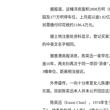
据报道，这幢洋房面积2808方呎（约
园及377方呎停车位，上月底以逾1.82
另需缴付印花税约1186.4万元。
据土地注册处资料显示，登记买家为陈奕
的中英文名字相同。
据香港商报消息，陈奕迅一家早在2
逾10年，两夫妇再次于同一项目“添食
3幢单位，距离相当接近。
外界盛传，一向十分疼爱女儿陈康
乐窝。目前陈奕迅本人并未公开回应这
陈奕迅（Eason Chan），19