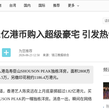
南
台湾
国内
国际
推荐
更多
82亿港币购入超级豪宅 引发
为您推荐
2026-06-23 12:50
来源：钱江晚报综合
频
港岛寿臣山SHOUSON PEAK独栋洋房，面积2808方
5万，另缴印花税约1186.4万港元。
道，香港艺人陈奕迅在上月底豪掷超过1.82亿港元，买
SON PEAK的一幢独栋洋房。消息一出，瞬间在网络