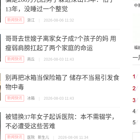
中
13年，没睡过一个整觉
吨
新闻快讯
浙江
|
2026-08-06 11:32
哥哥去世嫂子离家女子成7个孩子的妈 用
瘦弱肩膀扛起了两个家庭的命运
福建
一
国
新闻快讯
商丘
|
2026-08-03 11:43
别再把冰箱当保险箱了 储存不当易引发食
物中毒
新闻快讯
冰箱
|
2026-08-03 11:43
被错换37年女子起诉医院：本不需辍学，
不必遭受这些苦难
新闻快讯
医院
新生儿
|
2026-08-06 11:34