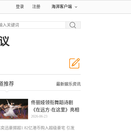
登录
注册
海湃客户端
热议
道推荐
最新娱乐资讯
佟丽娅领衔舞蹈诗剧
《在远方·在这里》亮相
2026-06-23
厦
陈奕迅豪掷超1.82亿港币购入超级豪宅 引发