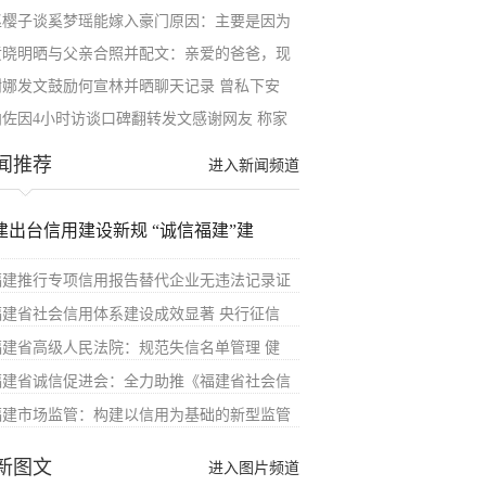
赵樱子谈奚梦瑶能嫁入豪门原因：主要是因为
黄晓明晒与父亲合照并配文：亲爱的爸爸，现
谢娜发文鼓励何宣林并晒聊天记录 曾私下安
向佐因4小时访谈口碑翻转发文感谢网友 称家
闻推荐
进入新闻频道
建出台信用建设新规 “诚信福建”建
福建推行专项信用报告替代企业无违法记录证
福建省社会信用体系建设成效显著 央行征信
福建省高级人民法院：规范失信名单管理 健
福建省诚信促进会：全力助推《福建省社会信
福建市场监管：构建以信用为基础的新型监管
新图文
进入图片频道