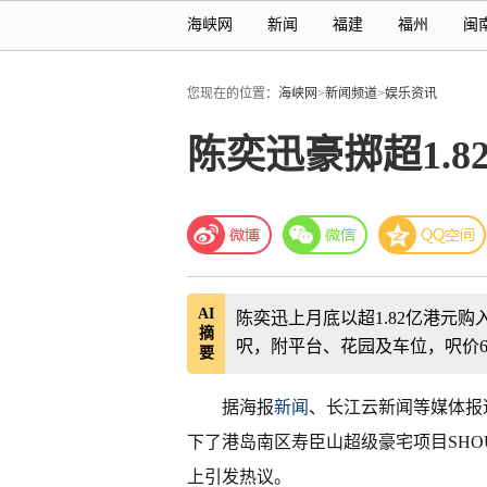
海峡网
新闻
福建
福州
闽
您现在的位置：
海峡网
>
新闻频道
>
娱乐资讯
陈奕迅豪掷超1.
AI
陈奕迅上月底以超1.82亿港元购入
摘
呎，附平台、花园及车位，呎价6.
要
据海报
新闻
、长江云新闻等媒体报
下了港岛南区寿臣山超级豪宅项目SHOU
上引发热议。