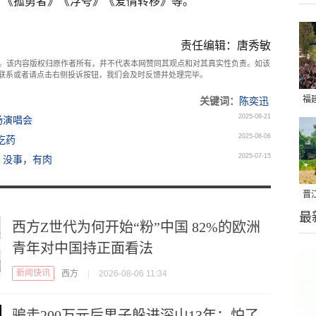
》《孤勇者》《浮夸》《爱情转移》等。
责任编辑：唐秀敏
。该内容版权归原作者所有，并不代表本网赞同其观点和对其真实性负责。如该
com联系或者请点击右侧投诉按钮，我们会及时反馈并处理完毕。
福
关键词：
陈奕迅
2025-08-21
场演唱会
亮
2025-08-06
吃药
2025-07-15
！没事，有肉
晋
最
千
西方Z世代为何开始“粉”中国 82%的欧洲
青年对中国持正面看法
新闻快讯
西方
|
2026-08-06 11:34
骗走200万元后男子躲进深山13年：怕了