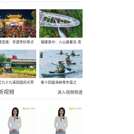
建连城：非遗奇妙夜点
福建泉州：入山避暑去 清
夏夜
凉好惬意
江九十九溪田园风光带
第十四届海峡青年荟之
新视频
亩早稻迎来成熟收割季
2026榕台青年大学生水上
进入视频频道
运动交流营