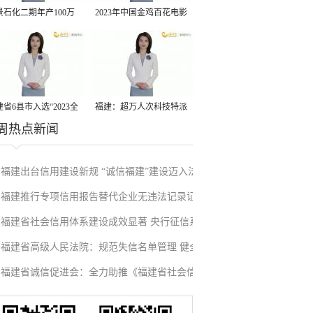
景石化二期年产100万
2023年中国金鸡百花电影
丙烷脱氢项目建成中交
节有福电影巡展31日启动
省6县市入选“2023全
福建：超万人次科技特派
周热点新闻
县域发展潜力百强县”
员一线开展服务
福建出台信用建设新规 “诚信福建”建设迈入法
福建推行专项信用报告替代企业无违法记录证
治化新阶段
福建省社会信用体系建设成效显著 央行征信系
明改革成效显著
福建省高级人民法院：规范失信名单管理 健全
统赋能实体经济
福建省诚信促进会：全力助推《福建省社会信
信用修复机制
用条例》落地见效