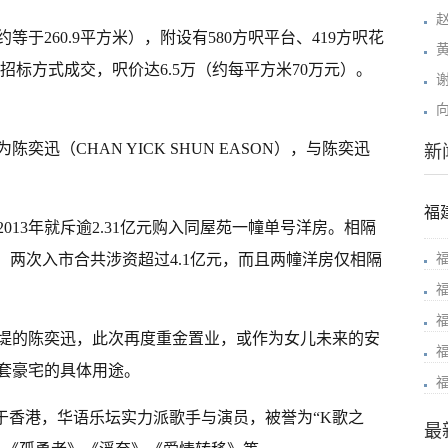
等于260.9平方米），附设有580方呎平台、419方呎花
亿招标方式成交，呎价达6.5万（约每平方米70万元）。
迅（CHAN YICK SHUN EASON），与陈奕迅
新
福
013年就斥逾2.31亿元购入同屋苑一幢单号洋房。相隔
”，两次入市合共涉资超过4.1亿元，而且两幢洋房仅相隔
堤的陈奕迅，此次再度重金置业，或作为女儿未来的安
套豪宅的具体用途。
74年生于香港，华语乐坛实力派歌手与演员，被誉为“K歌之
最