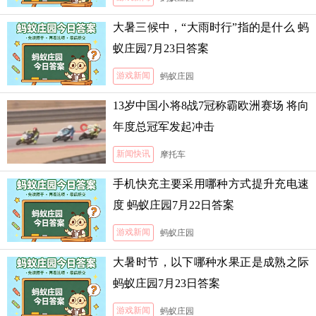
大暑三候中，“大雨时行”指的是什么 蚂
蚁庄园7月23日答案
游戏新闻
蚂蚁庄园
13岁中国小将8战7冠称霸欧洲赛场 将向
年度总冠军发起冲击
新闻快讯
摩托车
手机快充主要采用哪种方式提升充电速
度 蚂蚁庄园7月22日答案
游戏新闻
蚂蚁庄园
大暑时节，以下哪种水果正是成熟之际
蚂蚁庄园7月23日答案
游戏新闻
蚂蚁庄园