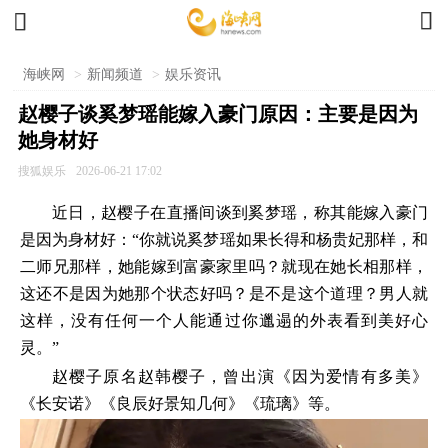


海峡网
>
新闻频道
>
娱乐资讯
赵樱子谈奚梦瑶能嫁入豪门原因：主要是因为
她身材好
搜狐娱乐
2026-06-21 17:02
近日，赵樱子在直播间谈到奚梦瑶，称其能嫁入豪门
是因为身材好：“你就说奚梦瑶如果长得和杨贵妃那样，和
二师兄那样，她能嫁到富豪家里吗？就现在她长相那样，
这还不是因为她那个状态好吗？是不是这个道理？男人就
这样，没有任何一个人能通过你邋遢的外表看到美好心
灵。”
赵樱子原名赵韩樱子，曾出演《因为爱情有多美》
《长安诺》《良辰好景知几何》《琉璃》等。