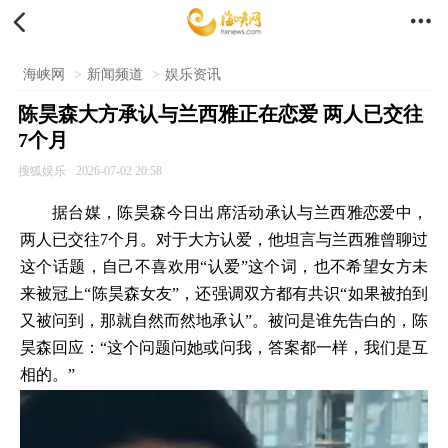


海峡网
>
新闻频道
>
娱乐资讯
陈昊森大方承认与兰西雅正在恋爱 两人已交往
7个月
搜狐娱乐
2026-07-02 20:58
据台媒，陈昊森今日出席活动承认与兰西雅恋爱中，
两人已交往7个月。对于大方认爱，他坦言与兰西雅曾聊过
这个话题，自己不喜欢用“认爱”这个词，也不希望女方未
来被冠上“陈昊森女友”，还强调双方都有共识“如果被拍到
又被问到，那就自然而然地承认”。被问是谁先告白的，陈
昊森回应：“这个问题问她或问我，答案都一样，我们是互
相的。”