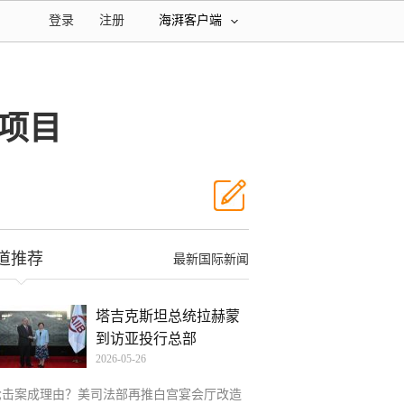
登录
注册
海湃客户端
项目
道推荐
最新国际新闻
塔吉克斯坦总统拉赫蒙
到访亚投行总部
2026-05-26
枪击案成理由？美司法部再推白宫宴会厅改造