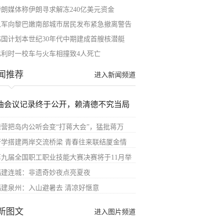
伊朗媒体称伊朗寻求解冻240亿美元资金
以军向黎巴嫩南部城市居民发布紧急撤离警告
韩国计划本世纪30年代中期建成首艘核潜艇
比利时一校车与火车相撞致4人死亡
闻推荐
进入新闻频道
油会议记录终于公开，赖清德不究当局
绿营把岛内公听会变“打蒋大会”，猛批蒋万
研学搭建两岸交流桥梁 青春往来联结厦金情
第九届全国职工职业技能大赛决赛将于11月举
福建连城：非遗奇妙夜点亮夏夜
福建泉州：入山避暑去 清凉好惬意
新图文
进入图片频道