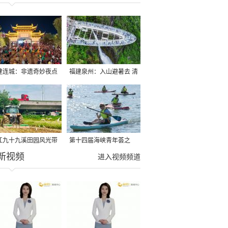
建连城：非遗奇妙夜点
福建泉州：入山避暑去 清
夏夜
凉好惬意
江九十九溪田园风光带
第十四届海峡青年荟之
新视频
亩早稻迎来成熟收割季
2026榕台青年大学生水上
进入视频频道
运动交流营