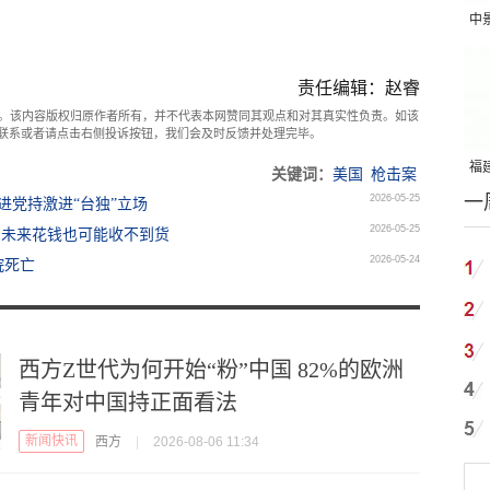
中
吨
责任编辑：赵睿
。该内容版权归原作者所有，并不代表本网赞同其观点和对其真实性负责。如该
com联系或者请点击右侧投诉按钮，我们会及时反馈并处理完毕。
福建
关键词：
美国
枪击案
一
2026-05-25
国
进党持激进“台独”立场
2026-05-25
：未来花钱也可能收不到货
2026-05-24
院死亡
西方Z世代为何开始“粉”中国 82%的欧洲
青年对中国持正面看法
新闻快讯
西方
|
2026-08-06 11:34