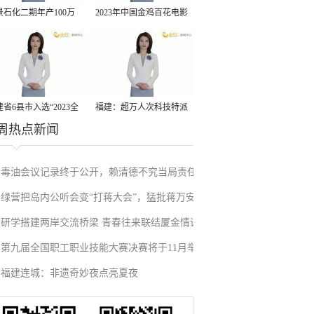
景石化二期年产100万
2023年中国金鸡百花电影
丙烷脱氢项目建成中交
节有福电影巡展31日启动
省6县市入选“2023全
福建：超万人次科技特派
周热点新闻
县域发展潜力百强县”
员一线开展服务
毒油会议记录终于公开，赖清德不究当局责任
绿营把岛内公听会变“打蒋大会”，猛批蒋万安
反甩锅卢秀燕，蓝营点名责任官员要求撤职下
研学搭建两岸交流桥梁 青春往来联结厦金情谊
废除监察机构主张，遭蓝营搬出蔡英文、赖清
台
第九届全国职工职业技能大赛决赛将于11月举
德过往言论打脸
福建连城：非遗奇妙夜点亮夏夜
行