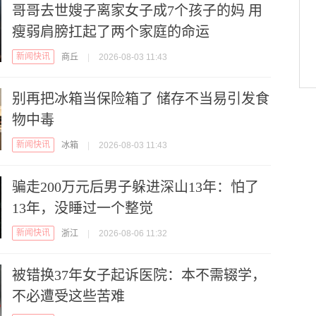
哥哥去世嫂子离家女子成7个孩子的妈 用
瘦弱肩膀扛起了两个家庭的命运
新闻快讯
商丘
|
2026-08-03 11:43
别再把冰箱当保险箱了 储存不当易引发食
物中毒
新闻快讯
冰箱
|
2026-08-03 11:43
骗走200万元后男子躲进深山13年：怕了
13年，没睡过一个整觉
新闻快讯
浙江
|
2026-08-06 11:32
被错换37年女子起诉医院：本不需辍学，
不必遭受这些苦难