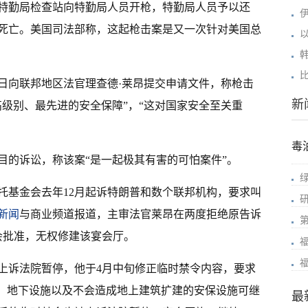
国特勤局检查站向特勤局人员开枪，特勤局人员予以还
死亡。美国司法部称，这起枪击案是又一次针对美国总
4日向联邦地区法官理查德·莱昂提交申请文件，称枪击
新
高级别、最先进的安全保障”，“这对国家安全至关重
毒
目的诉讼，称该案“是一起极其有害的可怕案件”。
托基金会去年12月起诉特朗普和数个联邦机构，要求叫
新闻
与商业频道报道，主审法官莱昂在两度拒绝原告诉
会批准，无权修建该宴会厅。
上诉法院暂停，他于4月中旬修正临时禁令内容，要求
工，地下设施以及不会造成地上建筑扩建的安保设施可继
最