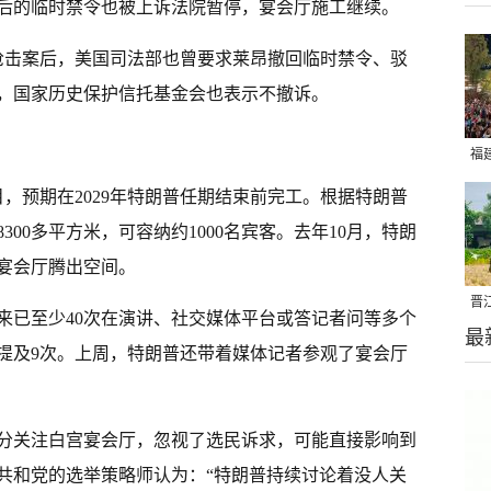
正后的临时禁令也被上诉法院暂停，宴会厅施工继续。
宴枪击案后，美国司法部也曾要求莱昂撤回临时禁令、驳
，国家历史保护信托基金会也表示不撤诉。
福
亮
，预期在2029年特朗普任期结束前完工。根据特朗普
00多平方米，可容纳约1000名宾客。去年10月，特朗
宴会厅腾出空间。
晋
来已至少40次在演讲、社交媒体平台或答记者问等多个
最
千
提及9次。上周，特朗普还带着媒体记者参观了宴会厅
分关注白宫宴会厅，忽视了选民诉求，可能直接影响到
共和党的选举策略师认为：“特朗普持续讨论着没人关