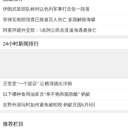
伊朗武装部队称对以色列军事打击告一段落
菲律宾南部强震已致逾百人伤亡 多国解除海啸
阿塞拜疆外交部：5名阿公民在亚速海遇袭身亡
24小时新闻排行
王世坚“一个提议” 让赖清德出洋相
以下哪种食用油富含“单不饱和脂肪酸” 蚂蚁
在野外游玩时如何避免被蛇咬 蚂蚁庄园6月8日
推荐栏目