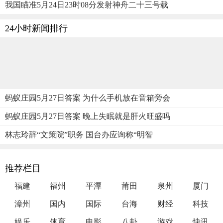
我国瞄准5月24日23时08分发射神舟二十三号载
24小时新闻排行
蚂蚁庄园5月27日答案 为什么手机放在音箱旁会
蚂蚁庄园5月27日答案 晚上失眠就是肝火旺盛吗
林志玲辞“文策院”职务 国台办应询称“明智
推荐栏目
福建
福州
平潭
莆田
泉州
厦门
漳州
国内
国际
台海
财经
科技
娱乐
体育
电影
八卦
游戏
快讯