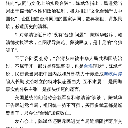
转向“认同与文化上的实质台独”，陈斌华指出，民进党当
局出于谋“独”本性和政治私利，极力推进“文化台独”“去中
国化”，企图扭曲台湾同胞的国家认同，数典忘祖、背叛民
族，必遭历史的清算。
针对赖清德近日称“没有‘台独’问题”，陈斌华驳斥，赖
清德变换话术，企图误导舆论、蒙骗民众，是十足的“台独
骗子”。
至于台陆委会称，“台湾从未被中华人民共和国统治
过、不属于其一部分是客观事实，也是
台海
现状”，陈斌华
说，民进党当局把中国内战和外部势力干涉造成
海峡两岸
陷入长期政治对立的特殊状态歪曲为“互不隶属”，是罔顾
事实的分裂主张，是彻头彻尾的谎言。
美国总统特朗普称会就军售和赖清德“谈谈”。陈斌华
正告民进党当局，祖国统一势不可挡，买再多武器都是螳
臂当车，只会让“台独”加速败亡。
发布会上，陈斌华还驳斥民进党当局近期阻扰两岸交