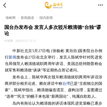


海峡网
>
新闻频道
>
国内新闻
国台办发布会 发言人多次驳斥赖清德“台独”谬
论
中新网
2026-05-27 21:12
中新社北京5月27日电 (张杨彬 黄欣欣)国务院台办例
行
新闻
发布会27日在北京举行，发言人陈斌华针对民进党
当局领导人赖清德就职两周年讲话、美国总统特朗普称会
就军售和赖清德“谈谈”等近期热点答记者问。
发布会上，陈斌华再次驳斥赖清德就职两周年讲话涉
两岸部分相关论述。赖在讲话中称
台湾
已是“主权独立的国
家”，陈斌华指出，赖清德编造谎言、虚构法理，妄图通过
“选举”“民主”的幌子来包装“新两国论”，纯属自欺欺人。
岛内有舆论认为赖清德的讲话体现民进党策略已逐步