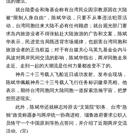
流的做法。
就台陆委会和海基会称有台湾民众因宗教原因在大陆
被“限制人身自由”，陈斌华说，只要不从事违法犯罪活
动，台湾同胞往来大陆不必有任何顾虑；就台观光部门要
求岛内旅游业者不得张贴赴大陆旅游的广告和文案，陈斌
华表示，民进党当局既违背市场规律，也损害台湾同胞和
旅游业者的正当权益；对于有台媒关心马英九基金会内斗
风波对两岸民间交流的影响，陈斌华指出，两岸同胞走亲
走近、走到一起的大潮流是任何力量都改变不了的。
神舟二十三号载人飞船近日成功发射。发布会现场，
陈斌华佩戴神舟二十三号载人飞行任务标识徽章亮相。他
表示，期待台湾同胞同大陆同胞一道探索浩瀚宇宙，把梦
想照进现实。
此外，陈斌华还就林志玲辞去“文策院”职务、台湾“急
独”政党称愿参与两岸统一协商进程、瑙鲁政府要求公职人
员恪守一个中国原则等热点答问，并介绍了近期两岸交流
活动。(完)