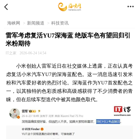


海峡网
>
新闻频道
>
科技资讯
雷军考虑复活YU7深海蓝 绝版车色有望回归引
米粉期待
IT之家
2026-06-24 14:54
小米创始人雷军近日在社交媒体上透露，正在认真考
虑复活小米汽车YU7的深海蓝配色。这一消息迅速引发米
粉和汽车爱好者的热烈讨论。深海蓝作为YU7首发配色之
一，以其独特的色彩质感和高级感获得了不少消费者的青
睐，但在后续车型迭代中被其他颜色取代。