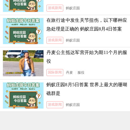
月5日答案
游戏新闻
蚂蚁庄园
在旅行途中发生关节扭伤，以下哪种应
急处理是正确的 蚂蚁庄园8月4日答案
游戏新闻
蚂蚁庄园
丹麦公主抵达军营开始为期11个月的服
役
国际新闻
丹麦
|
服役
蚂蚁庄园8月5日答案 世界上最大的珊瑚
礁群是
游戏新闻
蚂蚁庄园