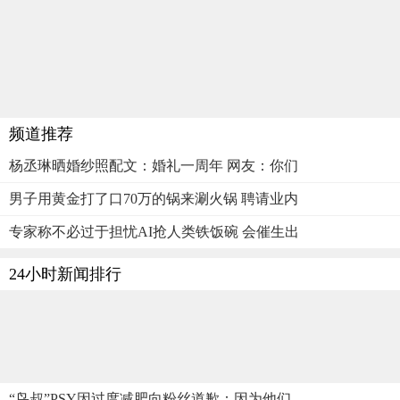
频道推荐
杨丞琳晒婚纱照配文：婚礼一周年 网友：你们
男子用黄金打了口70万的锅来涮火锅 聘请业内
专家称不必过于担忧AI抢人类铁饭碗 会催生出
24小时新闻排行
“鸟叔”PSY因过度减肥向粉丝道歉：因为他们