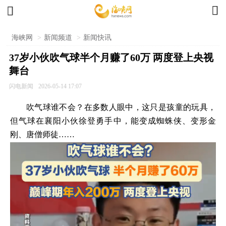


海峡网
>
新闻频道
>
新闻快讯
37岁小伙吹气球半个月赚了60万 两度登上央视
舞台
闪电新闻
2026-05-14 17:07
吹气球谁不会？在多数人眼中，这只是孩童的玩具，
但气球在襄阳小伙徐登勇手中，能变成蜘蛛侠、变形金
刚、唐僧师徒……