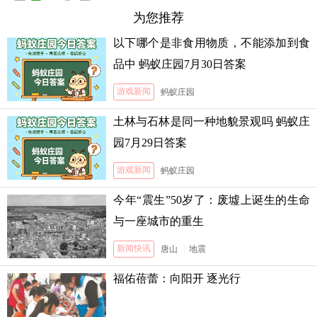
为您推荐
以下哪个是非食用物质，不能添加到食
品中 蚂蚁庄园7月30日答案
游戏新闻
蚂蚁庄园
土林与石林是同一种地貌景观吗 蚂蚁庄
园7月29日答案
游戏新闻
蚂蚁庄园
今年“震生”50岁了：废墟上诞生的生命
与一座城市的重生
新闻快讯
唐山
|
地震
福佑蓓蕾：向阳开 逐光行