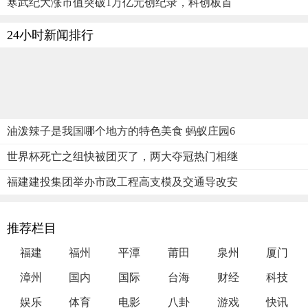
寒武纪大涨市值突破1万亿元创纪录，科创板首
24小时新闻排行
油泼辣子是我国哪个地方的特色美食 蚂蚁庄园6
世界杯死亡之组快被团灭了，两大夺冠热门相继
福建建投集团举办市政工程高支模及交通导改安
推荐栏目
福建
福州
平潭
莆田
泉州
厦门
漳州
国内
国际
台海
财经
科技
娱乐
体育
电影
八卦
游戏
快讯