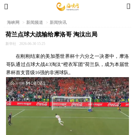


海峡网
>
新闻频道
>
新闻快讯
荷兰点球大战输给摩洛哥 淘汰出局
新华社
2026-06-30 15:25
在刚刚结束的美加墨世界杯十六分之一决赛中，摩洛
哥队通过点球大战4:3淘汰“橙衣军团”荷兰队，成为本届世
界杯首支晋级16强的非洲球队。