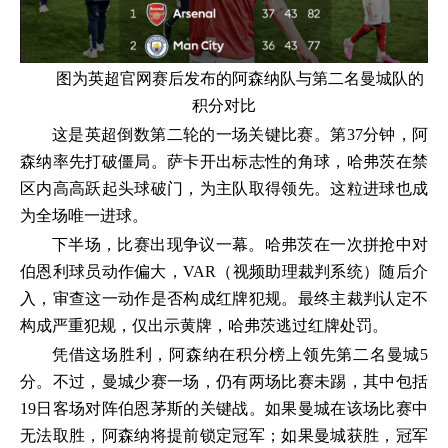
图为英超官网赛后发布的阿森纳队与第二名曼城队的
积分对比
这是英超倒数第二轮的一场关键比赛。第37分钟，阿
森纳率先打破僵局。萨卡开出标志性的角球，哈弗茨在禁
区内高高跃起头球破门，为主队取得领先。这粒进球也成
为全场唯一进球。
下半场，比赛出现争议一幕。哈弗茨在一次拼抢中对
伯恩利球员动作偏大，VAR（视频助理裁判系统）随后介
入，审查这一动作是否构成红牌犯规。最终主裁判认定不
构成严重犯规，仅出示黄牌，哈弗茨逃过红牌处罚。
凭借这场胜利，阿森纳在积分榜上领先第二名曼城5
分。不过，曼城少赛一场，仍有两场比赛未踢，其中包括
19日客场对阵伯恩茅斯的关键战。如果曼城在该场比赛中
无法取胜，阿森纳将提前锁定冠军；如果曼城获胜，冠军