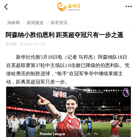


海峡网
>
新闻频道
>
体育资讯
阿森纳小胜伯恩利 距英超夺冠只有一步之遥
新华网
2026-05-19 17:27
新华社伦敦5月18日电（记者 马邦杰）阿森纳队18日
在英超联赛第37轮中主场以1:0击败已降级的伯恩利队。凭
借哈弗茨的制胜进球，“枪手”在冠军争夺中继续掌握主
动，距离英超冠军只差一步。