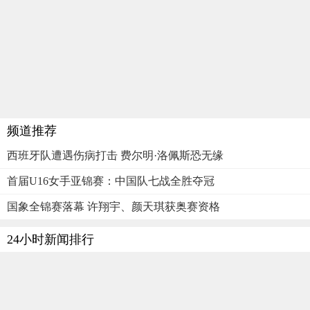
频道推荐
西班牙队遭遇伤病打击 费尔明·洛佩斯恐无缘
首届U16女手亚锦赛：中国队七战全胜夺冠
国象全锦赛落幕 许翔宇、颜天琪获奥赛资格
24小时新闻排行