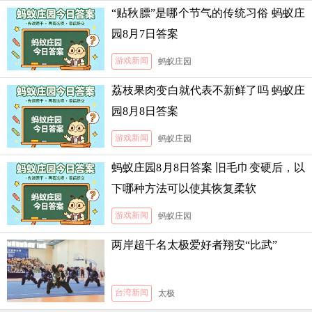
“贴秋膘”是哪个节气的传统习俗 蚂蚁庄
园8月7日答案
游戏新闻
蚂蚁庄园
荔枝果肉变白就代表不新鲜了吗 蚂蚁庄
园8月8日答案
游戏新闻
蚂蚁庄园
蚂蚁庄园8月8日答案 旧毛巾变硬后，以
下哪种方法可以使其恢复柔软
游戏新闻
蚂蚁庄园
两岸超千名太极爱好者翔安“比武”
台湾新闻
太极