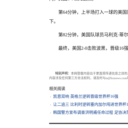
第64分钟，上半场打入一球的美
下。
第82分钟，美国队球员马利克·蒂
最终，美国2-0击败波黑，晋级16
特别声明：
本网登载内容出于更直观传递信息之目的
内容涉及任何第三方合法权利，请及时与ts@hxnews.
相关阅读
凯恩双响 英格兰逆转晋级世界杯16强
让二追三 比利时逆转塞内加尔闯进世界杯1
韩国警方宣布调查洪明甫任命过程 足协决