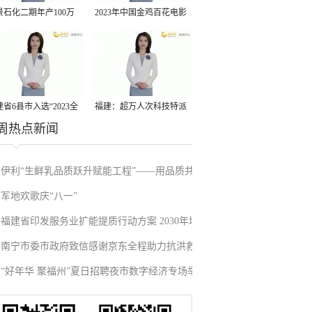
景石化二期年产100万
2023年中国金鸡百花电影
丙烷脱氢项目建成中交
节有福电影巡展31日启动
省6县市入选“2023全
福建：超万人次科技特派
周热点新闻
县域发展潜力百强县”
员一线开展服务
伊利“生鲜乳品质跃升赋能工程”——用品质共
军地欢歌庆“八一”
赢链接世界
福建省印发服务业扩能提质行动方案 2030年增
南宁市委市政府致信感谢京东全程助力抗洪救
加值力争超4万亿元
“好年华 聚福州”夏日招聘夜市数字经济专场举
灾与灾后重建
办 30家企业提供超700个岗位