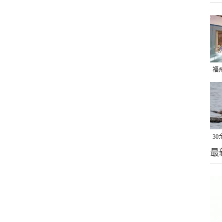
福
了
3
最
做
卷