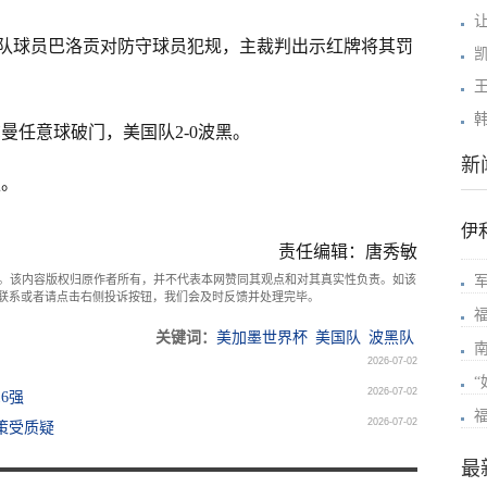
国队球员巴洛贡对防守球员犯规，主裁判出示红牌将其罚
尔曼任意球破门，美国队2-0波黑。
新
强。
伊
责任编辑：唐秀敏
。该内容版权归原作者所有，并不代表本网赞同其观点和对其真实性负责。如该
com联系或者请点击右侧投诉按钮，我们会及时反馈并处理完毕。
关键词：
美加墨世界杯
美国队
波黑队
2026-07-02
2026-07-02
6强
2026-07-02
策受质疑
最