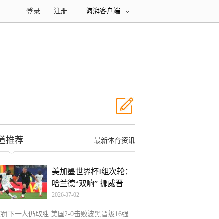
登录
注册
海湃客户端
道推荐
最新体育资讯
美加墨世界杯I组次轮：
哈兰德“双响” 挪威晋
2026-07-02
罚下一人仍取胜 美国2-0击败波黑晋级16强