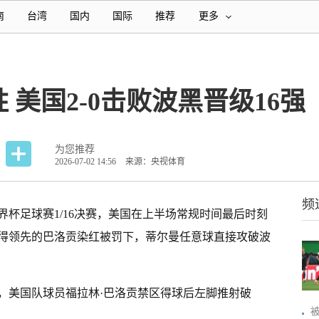
南
台湾
国内
国际
推荐
更多
美国2-0击败波黑晋级16强
为您推荐
2026-07-02 14:56
来源：央视体育
频
世界杯足球赛1/16决赛，美国在上半场常规时间最后时刻
得领先的巴洛贡染红被罚下，蒂尔曼任意球直接攻破波
。
误，美国队球员福拉林·巴洛贡禁区得球后左脚推射破
被