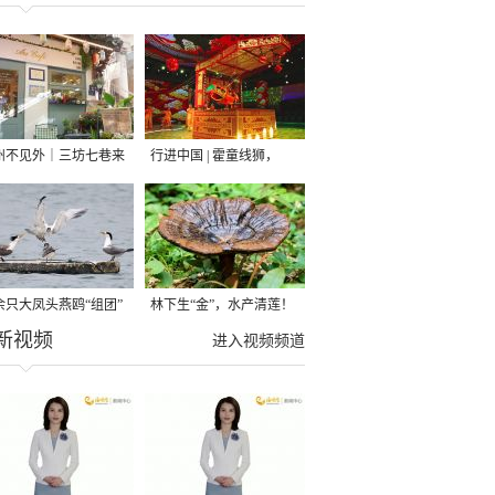
州不见外｜三坊七巷来
行进中国 | 霍童线狮，
咖啡“洋掌柜”
“飞”起！
0余只大凤头燕鸥“组团”
林下生“金”，水产清莲！
新视频
客 厦门集美滨海生态画
福州连江夏日风物上新
进入视频频道
再添生机