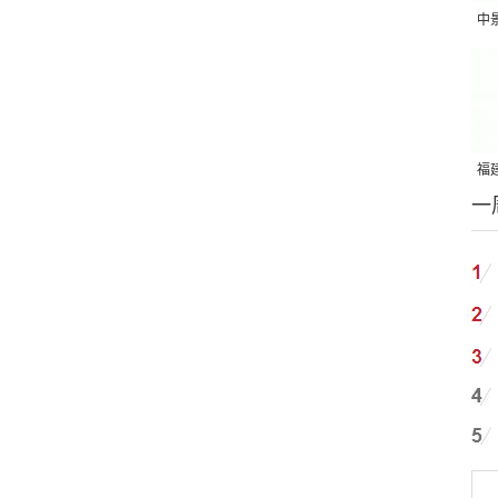
中
吨
福建
一
国