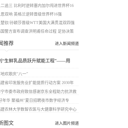
让二追三 比利时逆转塞内加尔闯进世界杯16
凯恩双响 英格兰逆转晋级世界杯16强
王楚钦/孙颖莎晋级WTT美国大满贯混双四强
韩国警方宣布调查洪明甫任命过程 足协决策
闻推荐
进入新闻频道
利“生鲜乳品质跃升赋能工程”——用
军地欢歌庆“八一”
福建省印发服务业扩能提质行动方案 2030年
南宁市委市政府致信感谢京东全程助力抗洪救
“好年华 聚福州”夏日招聘夜市数字经济专
福建农林大学数智农医与大健康科学研究中心
新图文
进入图片频道