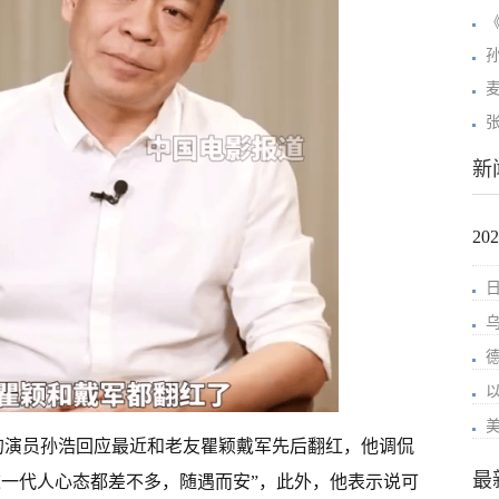
新
2
》的演员孙浩回应最近和老友瞿颖戴军先后翻红，他调侃
最
这一代人心态都差不多，随遇而安”，此外，他表示说可