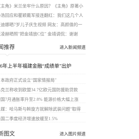
《主角》米兰坐牢什么原因？《主角》原著小
孙浩回应和瞿颖戴军接连翻红：我们这几个人
麦迪娜晒7岁儿子庆生视频 网友：高颜值的一
张凌赫晒照“把金靖放C位” 金靖调侃：谢谢
闻推荐
进入新闻频道
026年上半年福建金融“成绩单”出炉
日本政府正式设立“国家情报局”
乌克兰称收到欧盟34.7亿欧元国防援助贷款
德国7月通胀率升至2.8% 能源价格大幅上涨
以媒：哈马斯与斡旋方就解除武装问题“取得
美国二季度经济增速放缓至1.5%
新图文
进入图片频道