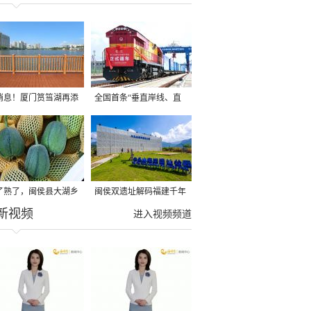
消息！厦门筼筜湖再添
全国首条“垂直岸线、直
滨水健身新步道啦！
达码头”海铁联运专用线
投运
了熟了，闽侯县大湖乡
闽侯双遗址解码福建千年
新视频
果大丰收！
文脉
进入视频频道