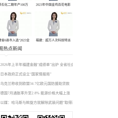
景石化二期年产100万
2023年中国金鸡百花电影
丙烷脱氢项目建成中交
节有福电影巡展31日启动
省6县市入选“2023全
福建：超万人次科技特派
周热点新闻
县域发展潜力百强县”
员一线开展服务
2026年上半年福建金融“成绩单”出炉 全省社会
日本政府正式设立“国家情报局”
融资规模增加5800.4亿元
乌克兰称收到欧盟34.7亿欧元国防援助贷款
德国7月通胀率升至2.8% 能源价格大幅上涨
以媒：哈马斯与斡旋方就解除武装问题“取得进
展”