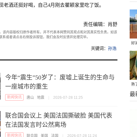
现老酒还挺好喝，自己4月刚去瞿颖家里吃了饭。
责任编辑：肖舒
。该内容版权归原作者所有，并不代表本网赞同其观点和对其真实性负责。如该
com联系或者请点击右侧投诉按钮，我们会及时反馈并处理完毕。
好
关键词：
孙浩
一
今年“震生”50岁了：废墟上诞生的生命与
熟
一座城市的重生
最
瓜
新闻快讯
唐山
地震
|
2026-07-28 11:25
联合国会议上 美国法国撕破脸 美国代表
在法国发言时公然离场
新闻快讯
联合国
美国
法国
|
2026-07-28 11:24