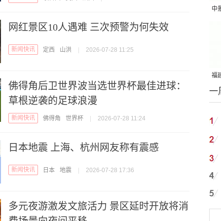
中
吨
网红景区10人遇难 三次预警为何失效
新闻快讯
定西
山洪
|
2026-07-28 11:25
福建
佛得角后卫世界波当选世界杯最佳进球：
一
国
草根逆袭的足球浪漫
新闻快讯
佛得角
世界杯
|
2026-07-28 11:24
日本地震 上海、杭州网友称有震感
新闻快讯
日本
地震
|
2026-07-28 17:36
多元夜游激发文旅活力 景区延时开放将消
费场景向夜间平移