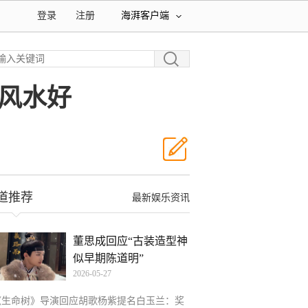
登录
注册
海湃客户端
风水好
道推荐
最新娱乐资讯
董思成回应“古装造型神
似早期陈道明”
2026-05-27
《生命树》导演回应胡歌杨紫提名白玉兰：奖