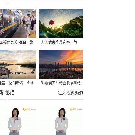
遇见福建之美”栏目：聚
大美武夷盛景迎客！每一
福建一周大事记
种打开方式都值得你亲身
来试
运营！厦门新增一个水
彩霞漫天！请查收福州绝
新视频
运动综合体！
美天空
进入视频频道