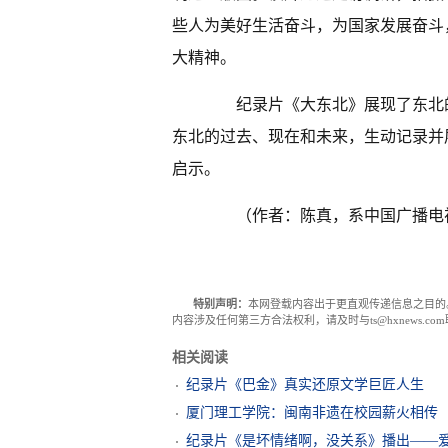
些人为美好生活奋斗，为国家发展奋斗
大精神。
纪录片《大东北》展现了东北的
东北的过去、现在和未来，生动记录并
启示。
（作者：陈真，系中国广播电视
特别声明：
本网登载内容出于更直观传递信息之目的
内容涉及任何第三方合法权利，请及时与ts@hxnews.
相关阅读
纪录片《巴金》真实还原文学巨匠人生
厦门理工学院：闽南非遗在校园薪火相传
纪录片《是坏情绪啊，没关系》播出——