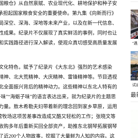
国粮仓》从自然禀赋、农业现代化、耕地保护和种子安
以承担起国家粮食安全的重要使命。第九集《向新而行》
局深空、深海、深地等未来产业，以及在新一代信息、
性成果。纪录片不仅展现了真实鲜活的事例，同时也让
和实践路径进行深入解读，使观众真切感受高质量发展
“
焦
化特色，赋予了纪录片《大东北》强烈的艺术感染
精神、北大荒精神、大庆精神、雷锋精神等。节目透视
试
北全面振兴背后的精神动力。这些精神以东北人特有的
最
上
味”“海蛎子味”的语言表达出来，就为纪录片的主题思
力量。敖木希勒夫妇带着新的理念回到家乡草原，运用
营牧场这项苦差事改造成又酷又轻松的工作；张晓文等
收购多年后重新买回全部资产，助推东北钢琴拓展钢琴
了近200个人物故事，挖掘了大量鲜为人知的内容。这