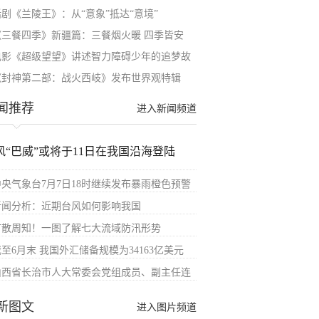
话剧《兰陵王》：从“意象”抵达“意境”
《三餐四季》新疆篇：三餐烟火暖 四季皆安
电影《超级望望》讲述智力障碍少年的追梦故
《封神第二部：战火西岐》发布世界观特辑
闻推荐
进入新闻频道
风“巴威”或将于11日在我国沿海登陆
中央气象台7月7日18时继续发布暴雨橙色预警
新闻分析：近期台风如何影响我国
扩散周知！一图了解七大流域防汛形势
至6月末 我国外汇储备规模为34163亿美元
山西省长治市人大常委会党组成员、副主任连
新图文
进入图片频道