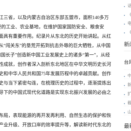
省，以及内蒙古自治区东部五盟市，面积140多万
要的工业、农业基地，在维护国家国防安全、粮食安
面具有重要作用。纪录片从东北的历史开始讲起。从红
新
从“闯关东”的垦荒开拓到抗击外辱的巨大牺牲，从中国
国长子”创造新中国工业发展史上的诸多“第一”，从经
台
性成就，创作者深入剖析东北地区在中华文明历史长河
史和中华人民共和国75年发展历程中的卓越贡献。创作
史与当下紧密勾连，在梳理历史的过程中，逐渐提炼出
导下的中国式现代化道路是实现东北振兴发展的必由之
截
局，表现能源的再开发再利用、自然生态的保护和恢
产业升级、开放口岸的效率提升等，解读新时代东北的
最