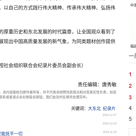
中
，以自己的方式践行伟大精神、传承伟大精神、弘扬伟
吨
厚重历史和东北发展的时代篇章，让全国观众看到了
展现出中国高质量发展的新气象，为同类题材创作提供
福建
一
国
社会组织联合会纪录片委员会副会长）
责任编辑：唐秀敏
。该内容版权归原作者所有，并不代表本网赞同其观点和对其真实性负责。如该
com联系或者请点击右侧投诉按钮，我们会及时反馈并处理完毕。
关键词：
大东北
纪录片
2024-12-27
2024-12-24
2024-11-25
爱能抚平一切