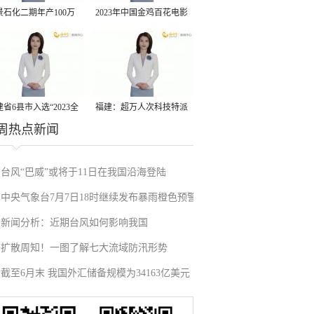
景石化二期年产100万
2023年中国金鸡百花电影
丙烷脱氢项目建成中交
节有福电影巡展31日启动
省6县市入选“2023全
福建：超万人次科技特派
周热点新闻
县域发展潜力百强县”
员一线开展服务
台风“巴威”或将于11日在我国沿海登陆
中央气象台7月7日18时继续发布暴雨橙色预警
新闻分析：近期台风如何影响我国
扩散周知！一图了解七大流域防汛形势
截至6月末 我国外汇储备规模为34163亿美元