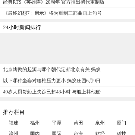
经典RTS《英雄连》20周年 官方推出初代重制版
《最终幻想7：启示》将为重制三部曲画上句号
24小时新闻排行
北京烤鸭的起源与哪个朝代定都北京有关 蚂蚁
以下哪种坐姿对腰椎压力更小 蚂蚁庄园6月9日
49岁大厨货船上失踪已超48小时 与船上其他船
推荐栏目
福建
福州
平潭
莆田
泉州
厦门
漳州
国内
国际
台海
财经
科技