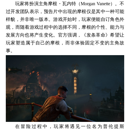
玩家将扮演主角摩根・瓦内特（Morgan Vanette）。不
过开发团队表示，预告片中出现的摩根仅是其中一种可能
样貌，并非唯一版本。游戏开始时，玩家便能自订角色外
观，而随着游戏过程中的选择不同，摩根的个性、能力与
发展方向也将产生变化。官方强调，《发条革命》希望让
玩家塑造属于自己的摩根，而非体验固定不变的主角故
事。
在冒险过程中，玩家将遇见一位名为普伦提斯