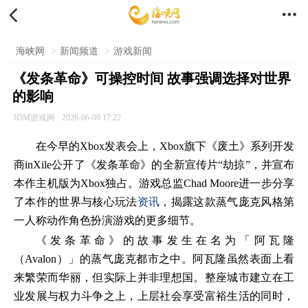


海峡网
>
新闻频道
>
游戏新闻
《发条革命》可操控时间 故事强调选择对世界
的影响
3DM游戏网
2026-06-09 17:22
在今早的Xbox发表会上，Xbox旗下《废土》系列开发
商inXile公开了《发条革命》的全新宣传片“劫掠”，并宣布
本作主机版为Xbox独占。游戏总监Chad Moore进一步分享
了本作的世界与核心玩法
资讯
，揭露这款蒸气庞克风格第
一人称动作角色扮演游戏的更多细节。
《发条革命》的故事发生在名为「阿瓦隆
（Avalon）」的蒸气庞克都市之中。阿瓦隆虽然表面上看
来繁荣而华丽，但实际上并非理想国。整座城市建立在工
业发展与权力斗争之上，上层社会享受富裕生活的同时，