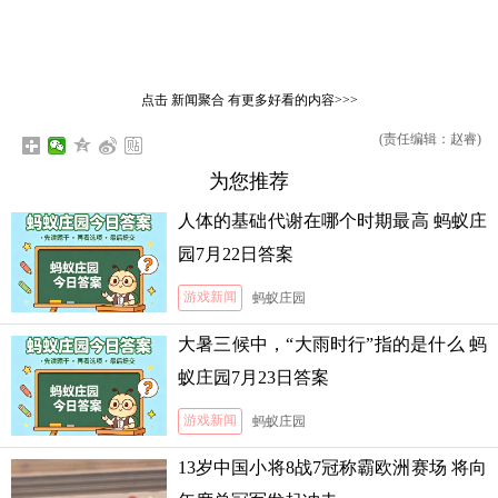
点击
新闻聚合
有更多好看的内容>>>
(责任编辑：赵睿)
为您推荐
人体的基础代谢在哪个时期最高 蚂蚁庄
园7月22日答案
游戏新闻
蚂蚁庄园
大暑三候中，“大雨时行”指的是什么 蚂
蚁庄园7月23日答案
游戏新闻
蚂蚁庄园
13岁中国小将8战7冠称霸欧洲赛场 将向