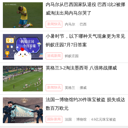
内马尔从巴西国家队退役 巴西1比2被挪
威淘汰出局内马尔哭了
新闻快讯
内马尔
|
巴西
小暑时节，以下哪种天气现象更为常见
蚂蚁庄园7月7日答案
游戏新闻
蚂蚁庄园
英格兰3-2淘汰墨西哥 八强将战挪威
新闻快讯
英格兰
|
挪威
法国一博物馆约20件珠宝被盗 损失或达
数百万欧元
国际新闻
法国
|
博物馆
|
4.6亿元珠宝被盗