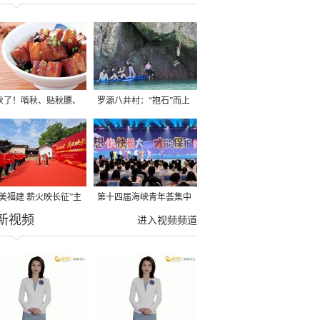
秋了！啃秋、贴秋膘、
罗源八井村：“抱石”而上
秋，福建人这样过才够
→
寻美福建 薪火映长征”主
第十四届海峡青年荟集中
新视频
活动在龙岩长汀启动
阶段活动在福州举行
进入视频频道