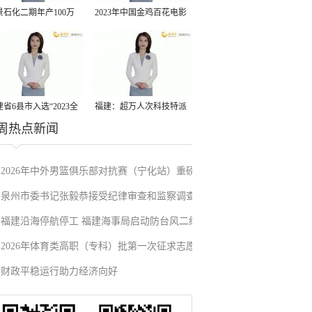
景石化二期年产100万
2023年中国金鸡百花电影
丙烷脱氢项目建成中交
节有福电影巡展31日启动
省6县市入选“2023全
福建：超万人次科技特派
周热点新闻
县域发展潜力百强县”
员一线开展服务
2026年中外男篮俱乐部对抗赛（宁化站）重磅
泉州市委书记张毅恭接受纪律审查和监察调查
来袭！抢票通道即将开启→
福建沿海停航停工 福建海事局启动防台风二级
2026年体育类高职（专科）批第一次征求志愿
应急响应
财政平稳运行助力经济向好
填报