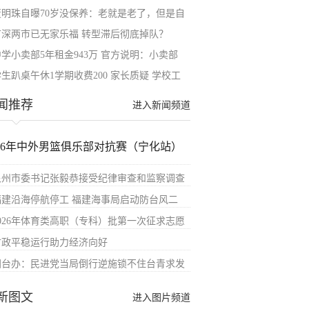
董明珠自曝70岁没保养：老就是老了，但是自
广深两市已无家乐福 转型滞后彻底掉队？
中学小卖部5年租金943万 官方说明：小卖部
生趴桌午休1学期收费200 家长质疑 学校工
闻推荐
进入新闻频道
026年中外男篮俱乐部对抗赛（宁化站）
泉州市委书记张毅恭接受纪律审查和监察调查
福建沿海停航停工 福建海事局启动防台风二
2026年体育类高职（专科）批第一次征求志愿
财政平稳运行助力经济向好
国台办：民进党当局倒行逆施锁不住台青求发
新图文
进入图片频道