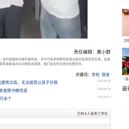
立
晒
责任编辑：黄小群
味
。该内容版权归原作者所有，并不代表本网赞同其观点和对其真实性负责。如该
com联系或者请点击右侧投诉按钮，我们会及时反馈并处理完毕。
关键词：
学校
宿舍
“
2023-08-28
地建筑垃圾，无法接受让孩子住宿
最
题
2023-08-28
宿舍是图书楼改造
2023-08-23
7万余个
已有
0
人发表了评论