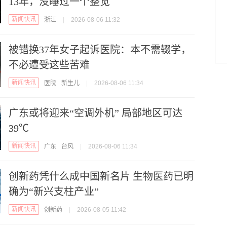
13年，没睡过一个整觉
新闻快讯
浙江
|
2026-08-06 11:32
被错换37年女子起诉医院：本不需辍学，
不必遭受这些苦难
新闻快讯
医院
新生儿
|
2026-08-06 11:34
广东或将迎来“空调外机” 局部地区可达
39℃
新闻快讯
广东
台风
|
2026-08-06 11:34
创新药凭什么成中国新名片 生物医药已明
确为“新兴支柱产业”
新闻快讯
创新药
|
2026-08-05 11:42