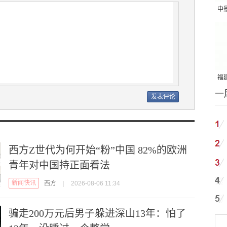
中
吨
福建
一
国
西方Z世代为何开始“粉”中国 82%的欧洲
青年对中国持正面看法
新闻快讯
西方
|
2026-08-06 11:34
骗走200万元后男子躲进深山13年：怕了