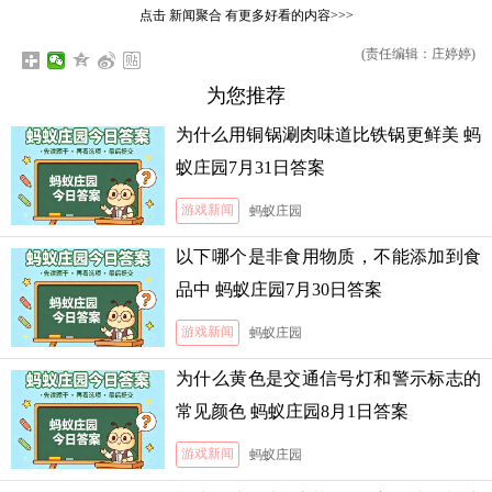
点击
新闻聚合
有更多好看的内容>>>
(责任编辑：庄婷婷)
为您推荐
为什么用铜锅涮肉味道比铁锅更鲜美 蚂
蚁庄园7月31日答案
游戏新闻
蚂蚁庄园
以下哪个是非食用物质，不能添加到食
品中 蚂蚁庄园7月30日答案
游戏新闻
蚂蚁庄园
为什么黄色是交通信号灯和警示标志的
常见颜色 蚂蚁庄园8月1日答案
游戏新闻
蚂蚁庄园