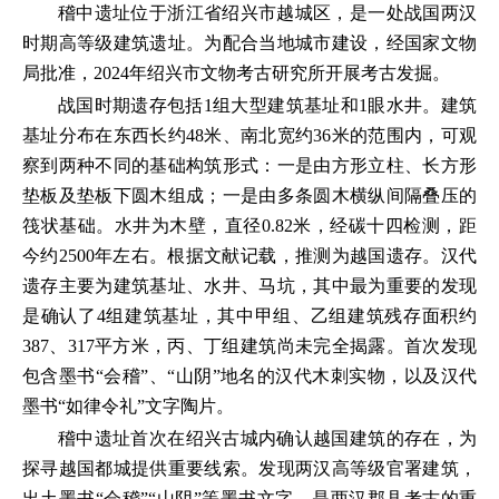
稽中遗址位于浙江省绍兴市越城区，是一处战国两汉
时期高等级建筑遗址。为配合当地城市建设，经国家文物
局批准，2024年绍兴市文物考古研究所开展考古发掘。
战国时期遗存包括1组大型建筑基址和1眼水井。建筑
基址分布在东西长约48米、南北宽约36米的范围内，可观
察到两种不同的基础构筑形式：一是由方形立柱、长方形
垫板及垫板下圆木组成；一是由多条圆木横纵间隔叠压的
筏状基础。水井为木壁，直径0.82米，经碳十四检测，距
今约2500年左右。根据文献记载，推测为越国遗存。汉代
遗存主要为建筑基址、水井、马坑，其中最为重要的发现
是确认了4组建筑基址，其中甲组、乙组建筑残存面积约
387、317平方米，丙、丁组建筑尚未完全揭露。首次发现
包含墨书“会稽”、“山阴”地名的汉代木刺实物，以及汉代
墨书“如律令礼”文字陶片。
稽中遗址首次在绍兴古城内确认越国建筑的存在，为
探寻越国都城提供重要线索。发现两汉高等级官署建筑，
出土墨书“会稽”“山阴”等墨书文字，是两汉郡县考古的重