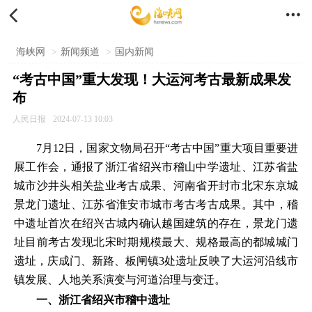


海峡网
>
新闻频道
>
国内新闻
“考古中国”重大发现！大运河考古最新成果发
布
人民日报
2024-07-13 10:03
7月12日，国家文物局召开“考古中国”重大项目重要进
展工作会，通报了浙江省绍兴市稽山中学遗址、江苏省盐
城市沙井头相关盐业考古成果、河南省开封市北宋东京城
景龙门遗址、江苏省淮安市城市考古考古成果。其中，稽
中遗址首次在绍兴古城内确认越国建筑的存在，景龙门遗
址目前考古发现北宋时期规模最大、规格最高的都城城门
遗址，庆成门、新路、板闸镇3处遗址反映了大运河沿线市
镇发展、人地关系演变与河道治理与变迁。
一、浙江省绍兴市稽中遗址