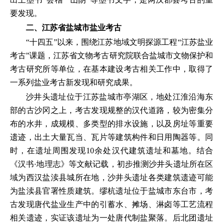
要发现。
二、江苏省盐城市盐业考古
“十四五”以来，围绕江苏地域文明探源工程“江苏盐业
考古”课题，江苏省文物考古研究院联合盐城市文物保护和
考古研究所等单位，在基本建设考古相关工作中，取得了
一系列盐业考古新发现和研究成果。
沙井头遗址位于江苏盐城市亭湖区，地处江淮沿海东
部的古沙冈之上，考古发现规整的汉代道路，较为密集分
布的水井，成规模、多类型的排水设施，以及房址等重要
遗迹，出土大量瓦当、瓦片等建筑构件和日用陶器等。同
时，在遗址周围发现10余处汉代建筑遗址和墓地。结合
《汉书·地理志》等文献记载，初步推测沙井头遗址所在区
域为西汉盐渎县城所在地，沙井头遗址各类建筑遗迹可能
为盐渎县官署性质建筑。缪杭遗址位于盐城市东台市，考
古发现唐代盐业生产中的引蓄水、摊场、淋卤等工艺流程
相关遗迹，实证该遗址为一处唐代制盐聚落。后北团遗址