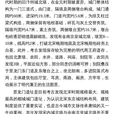
代时期的旧汴州城北墙，在金元时期被废弃。城门整体结
构为一门三道式，由门道、隔墙及两侧墩台构成。城门通
阔约60米、进深约19.3米。门道均宽约5.6米，为排叉柱过
梁式构造，两侧保留有地栿基础，碎瓦与灰土交替夯筑。
隔墙均宽约4.7米，素土夯筑。两侧墩台宽约16.7米，墩台
包砖逐层错缝露龈砌造。发现有金南京皇城北墙，墙宽8—
10米，残高约2米，打破北宋晚期地面及北宋晚期包砖夯土
台基。此外，考古发现保存较为完整的明代周王府遗存，
包括北萧墙、农田、水井、道路、祠庙、别院等，农田共
发现3块，平面近似方形，部分田垄仍清晰可辨；别院叠压
于景龙门东门道及东墩台之上，坐北朝南，多进院落式布
局，主体建筑包括厅堂、耳房、甬路、厢房、方亭等，生
动展示了明代藩王的生活图景。
景龙门遗址是目前考古发现北宋时期规模最大、规格
最高的都城城门遗址，为认识北宋东京城结构布局、建筑
制度提供了重要实证，也是古今城市文脉传承赓续的又一
生动案例。首次发现宋内城北墙与金南京皇城北墙并不重