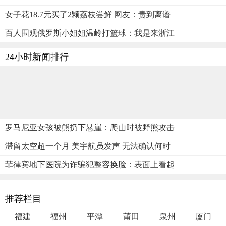
女子花18.7元买了2颗荔枝尝鲜 网友：贵到离谱
百人围观俄罗斯小姐姐温岭打篮球：我是来浙江
24小时新闻排行
罗马尼亚女孩被熊扔下悬崖：爬山时被野熊攻击
滞留太空超一个月 美宇航员发声 无法确认何时
菲律宾地下医院为诈骗犯整容换脸：表面上看起
推荐栏目
福建
福州
平潭
莆田
泉州
厦门