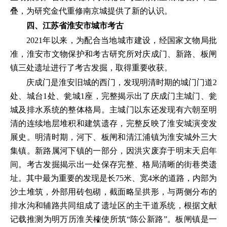
叠，为研究金代重修南京城提供了新的认识。
四、江苏省淮安市城市考古
2021年以来，为配合当地城市建设，经国家文物局批
准，淮安市文物保护和考古研究所对庆成门、新路、板闸
镇三处遗址进行了考古发掘，取得重要收获。
庆成门是淮安旧城的西门，发现明清时期的城门门道2
处、城台1处、瓮城1座，完整揭示出了庆成门主城门、瓮
城及排水系统的整体格局。主城门以东还发现有六朝至明
清的连续地层堆积和建筑遗存，完整反映了淮安城演变发
展史。明清时期，河下、板闸和清江浦镇为淮安城外三大
集镇。新路属河下镇的一部分，因洪灾废弃于明末天启年
间。考古发掘揭示出一处保存完整、格局清晰的街巷类遗
址。其中最为重要的发现是长75米、宽4米的道路，内部为
沙土堆筑，外部用砖包砌，截面略呈拱形，与两侧分布的
排水沟和辅路共同组成了遗址区的主干道系统，根据文献
记载推测为明万历淮关榷使所筑“陈公新路”。板闸镇是一