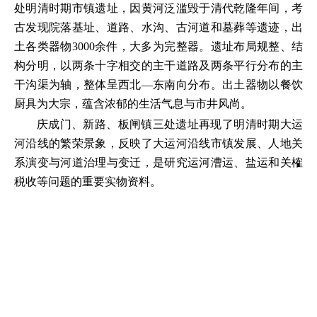
处明清时期市镇遗址，因黄河泛滥毁于清代乾隆年间，考
古发现院落基址、道路、水沟、古河道和墓葬等遗迹，出
土各类器物3000余件，大多为完整器。遗址布局规整、结
构分明，以两条十字相交的主干道路及两条平行分布的主
干沟渠为轴，整体呈西北—东南向分布。出土器物以餐饮
厨具为大宗，蕴含浓郁的生活气息与市井风尚。
庆成门、新路、板闸镇三处遗址再现了明清时期大运
河沿线的繁荣景象，反映了大运河沿线市镇发展、人地关
系演变与河道治理与变迁，是研究运河漕运、盐运和关榷
税收等问题的重要实物资料。