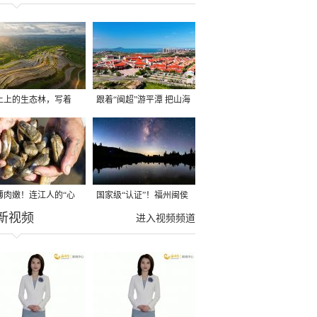
土上的生态林，写着
跟着“闽超”游平潭 把山海
闽宁一家亲”
装进明信片
薄肉嫩！连江人的“心
国家级“认证”！福州闽侯
新视频
好”新鲜上市！
县大湖乡星空太美了！
进入视频频道