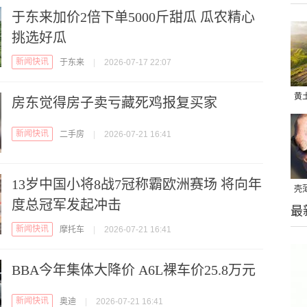
于东来加价2倍下单5000斤甜瓜 瓜农精心
挑选好瓜
新闻快讯
于东来
|
2026-07-17 22:07
黄
房东觉得房子卖亏藏死鸡报复买家
“
新闻快讯
二手房
|
2026-07-21 16:41
13岁中国小将8战7冠称霸欧洲赛场 将向年
壳
度总冠军发起冲击
最
头
新闻快讯
摩托车
|
2026-07-21 16:41
BBA今年集体大降价 A6L裸车价25.8万元
新闻快讯
奥迪
|
2026-07-21 16:41