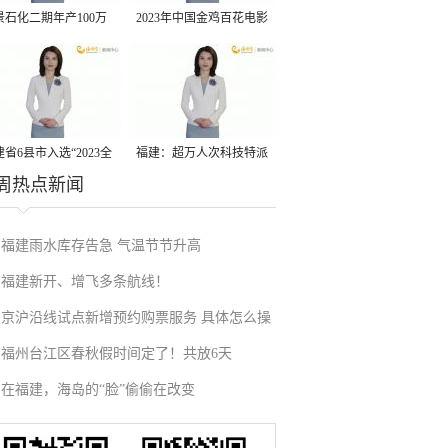
景石化二期年产100万
2023年中国金鸡百花电影
丙烷脱氢项目建成中交
节有福电影巡展31日启动
省6县市入选“2023全
福建：超万人次科技特派
周热点新闻
县域发展潜力百强县”
员一线开展服务
福建雨水库存告急 气温节节升高
福建新开、增飞多条航线！
京沪沿线试点新增预约购票服务 具体怎么操
福州台江区春秋假时间定了！共放6天
作？
在福建，海岛的“脸”偷偷在改变