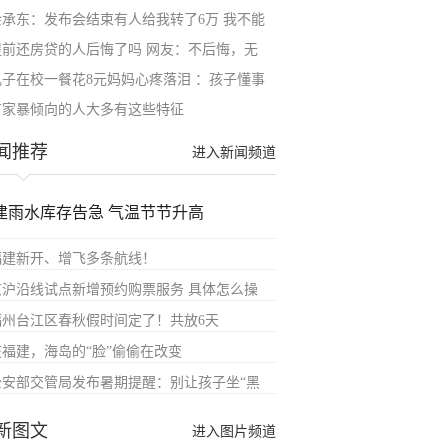
余承东：发布会结束有人给我转了6万 我不能
提前还房贷的人后悔了吗 网友：不后悔，无
儿子在校一餐花8元妈妈心疼落泪 ：孩子懂事
有家暴倾向的人大多有这些特征
闻推荐
进入新闻频道
建雨水库存告急 气温节节升高
福建新开、增飞多条航线！
京沪沿线试点新增预约购票服务 具体怎么操
福州台江区春秋假时间定了！共放6天
在福建，海岛的“脸”偷偷在改变
公安部交管局发布暑期提醒：别让孩子坐“黑
新图文
进入图片频道