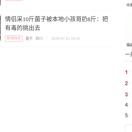
中
吨
情侣采10斤菌子被本地小孩哥扔8斤：把
有毒的挑出去
新闻快讯
菌子
四川
|
2026-07-21 16:41
福建
一
国