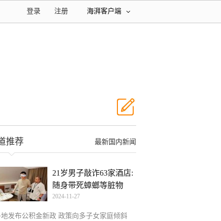
登录
注册
海湃客户端
道推荐
最新国内新闻
21岁男子敲诈63家酒店:
随身带死蟑螂等脏物
2024-11-27
多地发布公积金新政 政策向多子女家庭倾斜