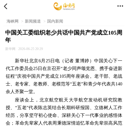


海峡网
>
新闻频道
>
国内新闻
中国关工委组织老少共话中国共产党成立105周
年
新华网
2026-06-25 20:29
新华社北京6月25日电（记者 董博婷）中国关心下一
代工作委员会25日在京召开“老少同声颂党恩、携手奋进新
征程”庆祝中国共产党成立105周年座谈会。老干部、老战
士、老专家、老教师、老模范等“五老”和青少年代表共140
余人齐聚一堂。
座谈会上，北京航空航天大学航空发动机研究院教
授、“五老”代表陈志英结合长期科研报国、立德树人工作
经历，分享坚守初心使命、深耕关心下一代事业的感悟体
会；革命先辈家人代表周秉德深情追忆革命先辈崇高风范