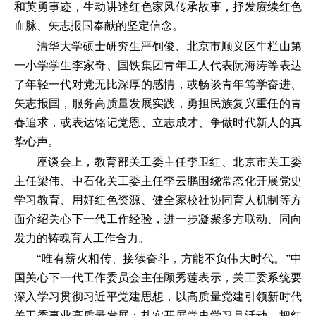
和英勇事迹，生动讲述红色家风传承故事，抒发赓续红色
血脉、矢志报国奉献的坚定信念。
清华大学硕士研究生严钊俊、北京市顺义区牛栏山第
一小学学生李家奇、国铁集团青年工人代表阮海涛等表达
了年轻一代对党无比深厚的感情，或畅谈青年笃学奋进、
矢志报国，服务高质量发展实践，勇担民族复兴重任的青
春追求，或表达铭记党恩、立志成才、争做时代新人的真
挚心声。
座谈会上，教育部关工委主任李卫红、北京市关工委
主任梁伟、中石化关工委主任李云鹏围绕常态化开展党史
学习教育、用好红色资源、健全家校社协同育人机制等方
面介绍关心下一代工作经验，进一步凝聚多方联动、同向
发力的铸魂育人工作合力。
“唯有薪火相传、接续奋斗，方能不负伟大时代。”中
国关心下一代工作委员会主任顾秀莲表示，关工委系统要
深入学习贯彻习近平党建思想，以高质量党建引领新时代
关工委事业高质量发展；扎实开展党史学习月活动，把红