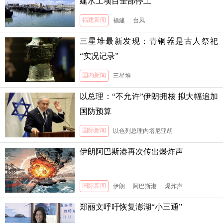
建水工项目全部停工
福建新闻
福建
|
台风
三星堆最新发现：青铜器是古人祭祀
“实况记录”
国内新闻
三星堆
以总理：“不允许”伊朗拥核 拟大幅追加
国防预算
国际新闻
以色列总理内塔尼亚胡
伊朗阿巴斯港再次传出爆炸声
国际新闻
伊朗
|
阿巴斯港
|
爆炸声
郑丽文呼吁恢复澎湖“小三通”