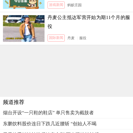
月5日答案
游戏新闻
蚂蚁庄园
丹麦公主抵达军营开始为期11个月的服
役
国际新闻
丹麦
|
服役
频道推荐
烟台开设“一只鞋的鞋店” 单只售卖为截肢者
东鹏饮料股价连日下跌几近腰斩 “创始人不喝