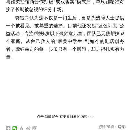
与鞋类经销商合作打破“成双售卖”模式后，单只鞋精准对
接了长期被忽视的细分市场。
龚钰犇认为这不仅是一门生意，更是为残障人士提供
一个被看见、被尊重的选择。目前他还发起“蓝色计划”公
益活动，专注帮扶6岁以下孤独症儿童，团队已无偿帮扶52
个家庭。从舍己救人的“最美中学生”到如今的鞋店创办
者，龚钰犇走的每一步虽只有一个脚印，却走得扎实有力
量。
点击
新闻聚合
有更多好看的内容>>>
(责任编辑：赵睿)