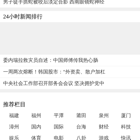
男子徒手抓蛇被咬后淡定合影 西南眼镜蛇神经
24小时新闻排行
委内瑞拉救灾员自述：中国师傅传我热心肠
一周两次熔断！韩国股市：“外资卖、散户加杠
中央社会工作部召开部务会会议 坚决拥护党中
推荐栏目
福建
福州
平潭
莆田
泉州
厦门
漳州
国内
国际
台海
财经
科技
娱乐
体育
电影
八卦
游戏
快讯