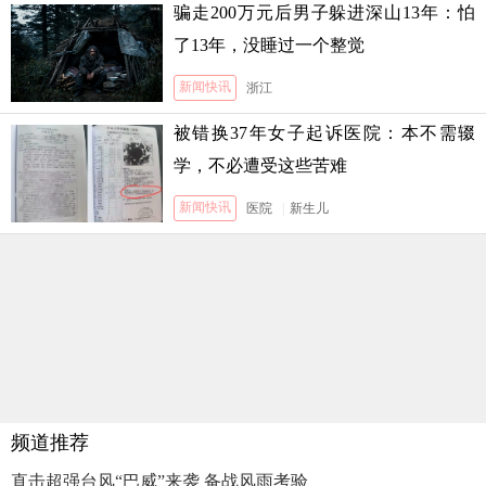
骗走200万元后男子躲进深山13年：怕
了13年，没睡过一个整觉
新闻快讯
浙江
被错换37年女子起诉医院：本不需辍
学，不必遭受这些苦难
新闻快讯
医院
|
新生儿
频道推荐
直击超强台风“巴威”来袭 备战风雨考验