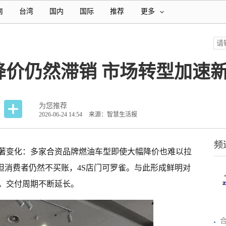
南
台湾
国内
国际
推荐
更多
降价仍然滞销 市场转型加速
为您推荐
2026-06-24 14:54
来源：智慧生活报
频
显著变化：多家合资品牌燃油车型即使大幅降价也难以拉
但消费者仍然不买账，4S店门可罗雀。与此形成鲜明对
，交付周期不断延长。