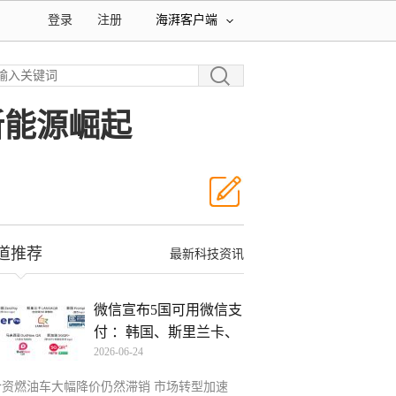
登录
注册
海湃客户端
新能源崛起
道推荐
最新科技资讯
微信宣布5国可用微信支
付 ：韩国、斯里兰卡、
2026-06-24
合资燃油车大幅降价仍然滞销 市场转型加速