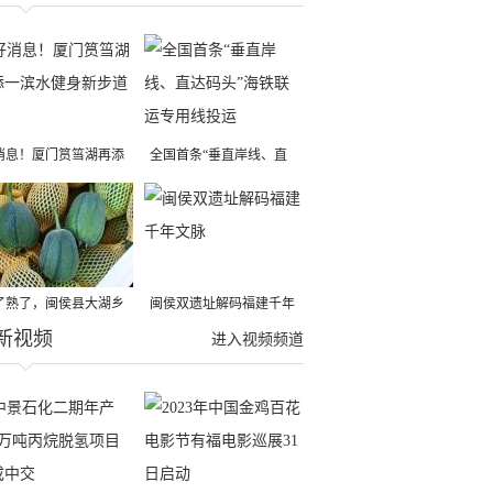
消息！厦门筼筜湖再添
全国首条“垂直岸线、直
滨水健身新步道啦！
达码头”海铁联运专用线
投运
了熟了，闽侯县大湖乡
闽侯双遗址解码福建千年
新视频
果大丰收！
文脉
进入视频频道