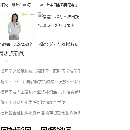
景石化二期年产100万
2023年中国金鸡百花电影
丙烷脱氢项目建成中交
节有福电影巡展31日启动
省6县市入选“2023全
福建：超万人次科技特派
周热点新闻
县域发展潜力百强县”
员一线开展服务
以药学之长赋能成长福建卫生职院药学院学子
截至2025年底 国家助学贷款累计发放6958亿元
开展校园科普实践
福建下达人工智能产业奖补资金 加快培育新质
莆田市区这所小学将新增1620个学位！
生产力
福建省金融机构本外币各项存贷款余额均保持
增长