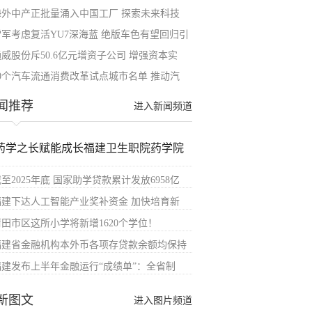
海外中产正批量涌入中国工厂 探索未来科技
雷军考虑复活YU7深海蓝 绝版车色有望回归引
通威股份斥50.6亿元增资子公司 增强资本实
40个汽车流通消费改革试点城市名单 推动汽
闻推荐
进入新闻频道
药学之长赋能成长福建卫生职院药学院
至2025年底 国家助学贷款累计发放6958亿
福建下达人工智能产业奖补资金 加快培育新
莆田市区这所小学将新增1620个学位！
福建省金融机构本外币各项存贷款余额均保持
福建发布上半年金融运行“成绩单”：全省制
新图文
进入图片频道