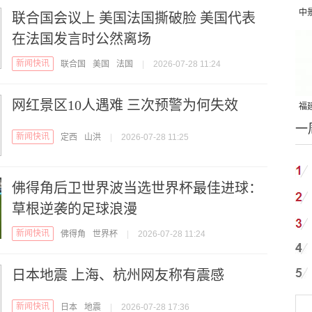
中
联合国会议上 美国法国撕破脸 美国代表
吨
在法国发言时公然离场
新闻快讯
联合国
美国
法国
|
2026-07-28 11:24
网红景区10人遇难 三次预警为何失效
福建
一
国
新闻快讯
定西
山洪
|
2026-07-28 11:25
佛得角后卫世界波当选世界杯最佳进球：
草根逆袭的足球浪漫
新闻快讯
佛得角
世界杯
|
2026-07-28 11:24
日本地震 上海、杭州网友称有震感
新闻快讯
日本
地震
|
2026-07-28 17:36