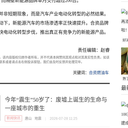
，而隔壁新能源品牌单月交付超过200台。
并非短期现象，而是汽车产业电动化转型的必然结果。
动下，新能源汽车的市场渗透率正快速提升。合资品牌
快电动化转型步伐，推出真正有竞争力的新能源产品。
好
一
责任编辑：赵睿
。该内容版权归原作者所有，并不代表本网赞同其观点和对其真实性负责。如该
com联系或者请点击右侧投诉按钮，我们会及时反馈并处理完毕。
关键词：
合资燃油车
熟
最
瓜
今年“震生”50岁了：废墟上诞生的生命与
一座城市的重生
新闻快讯
唐山
地震
|
2026-07-28 11:25