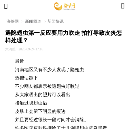


海峡网
>
新闻频道
>
新闻快讯
遇隐翅虫第一反应要用力吹走 拍打导致皮炎怎
样处理？
大河报
2023-09-24 17:16
最近
河南地区又有不少人发现了隐翅虫
热搜话题下
不少网友都表示被隐翅虫叮咬过
从大家晒出的照片可以看出
接触过隐翅虫后
皮肤上会留下明显的痕迹
并且要经过很长一段时间才会消除。
许多医院皮肤科接诊了十几例隐翅虫皮炎患者