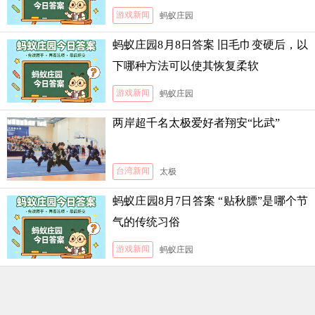
游戏新闻
蚂蚁庄园
蚂蚁庄园8月8日答案 旧毛巾变硬后，以
下哪种方法可以使其恢复柔软
游戏新闻
蚂蚁庄园
两岸超千名太极爱好者翔安“比武”
台湾新闻
太极
蚂蚁庄园8月7日答案 “贴秋膘”是哪个节
气的传统习俗
游戏新闻
蚂蚁庄园