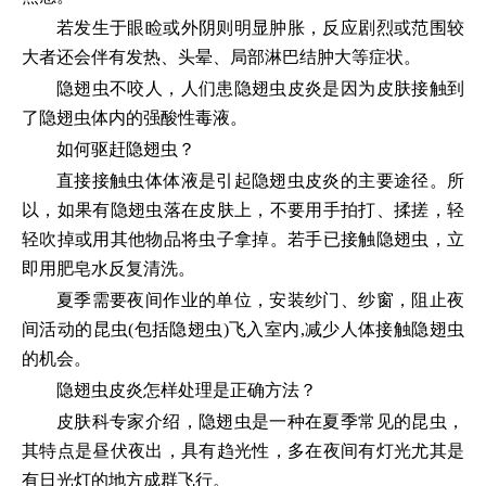
若发生于眼睑或外阴则明显肿胀，反应剧烈或范围较
大者还会伴有发热、头晕、局部淋巴结肿大等症状。
隐翅虫不咬人，人们患隐翅虫皮炎是因为皮肤接触到
了隐翅虫体内的强酸性毒液。
如何驱赶隐翅虫？
直接接触虫体体液是引起隐翅虫皮炎的主要途径。所
以，如果有隐翅虫落在皮肤上，不要用手拍打、揉搓，轻
轻吹掉或用其他物品将虫子拿掉。若手已接触隐翅虫，立
即用肥皂水反复清洗。
夏季需要夜间作业的单位，安装纱门、纱窗，阻止夜
间活动的昆虫(包括隐翅虫)飞入室内,减少人体接触隐翅虫
的机会。
隐翅虫皮炎怎样处理是正确方法？
皮肤科专家介绍，隐翅虫是一种在夏季常见的昆虫，
其特点是昼伏夜出，具有趋光性，多在夜间有灯光尤其是
有日光灯的地方成群飞行。