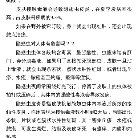
硫酸”。
皮肤接触毒液会导致隐翅虫皮炎，在夏季发病率很
高，占皮肤科疾病的9.3%。
如果在野外被它叮咬，身上就会出现红肿，还会出现
脓点溃疡。
隐翅虫对人体有危害吗？？
隐翅虫虫体各段均含毒素，呈强酸性。虫腹末端有肛
门，会分泌毒液。如果用手直接拍死隐翅虫，皮肤一旦沾
上毒液，就会出现条索状、点状水肿性红斑，或者出现丘
疹、水疱、脓疱甚至灼痛、瘙痒等症状。
隐翅虫夜间常围绕灯光飞行，停留于皮肤上的虫体被
拍打或压碎后，其体内的强酸性毒液会导致发病。
隐翅虫皮炎是指皮肤接触隐翅虫体内毒液后所致的接
触性皮炎，临床表现为接触毒液数小时到2天后，局部出现
条状、片状或点簇状水肿性红斑，其上密集丘疹、水疱或
脓疱，可发生糜烂、结痂及表皮坏死，有瘙痒、灼痛和灼
热感。