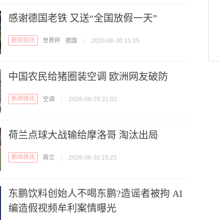
感谢德国老铁 又送“全国放假一天”
新闻快讯
世界杯
德国
|
2026-06-30 15:25
中国农民给猪圈装空调 欧洲网友破防
新闻快讯
空调
|
2026-06-29 21:03
荷兰点球大战输给摩洛哥 淘汰出局
新闻快讯
荷兰
|
2026-06-30 15:25
东鹏饮料创始人不喝东鹏?造谣者被拘 AI
编造假视频牟利案情曝光