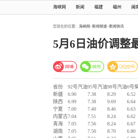
海峡网
新闻
福建
福州
闽
您现在的位置：
海峡网
>
新闻频道
>
新闻快讯
5月6日油价调整最
省份
92号汽油
95号汽油
98号汽油
0号
新疆
6.90
7.38
8.29
6.52
陕西
6.99
7.38
9.69
6.64
宁夏
7.00
7.40
8.46
6.63
内蒙古
7.04
7.51
8.24
6.62
青海
7.05
7.56
8.24
6.67
湖南
7.05
7.50
8.70
6.80