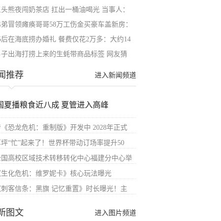
三头熊夜闯奶茶店 扛出一桶油喝光 当事人：
弟弟冒领瘫痪哥哥58万工伤金买豪车盖新房：
95后在海底捞办婚礼 餐费仅花2万多：大约14
男子出海打捞上来的生蚝带商品标签 网友猜
闻推荐
进入新闻频道
国夏播粮食近八成 夏管进入高峰
传《恐龙危机：重制版》开发中 2028年正式
草坪“忙”起来了！世界杯带动订场率提升50
全国高校区域技术转移转化中心福建分中心举
《生化危机：维罗妮卡》核心玩法曝光
《刺客信条：黑旗 记忆重置》时长曝光！主
新图文
进入图片频道