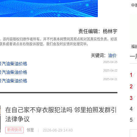
中
吨
责任编辑：杨林宇
。该内容版权归原作者所有，并不代表本网赞同其观点和对其真实性负责。如该
com联系或者请点击右侧投诉按钮，我们会及时反馈并处理完毕。
福建
关键词：
油价
一
国
2025-04-25
8号汽油柴油价格
2025-04-22
8号汽油柴油价格
2025-04-21
8号汽油柴油价格
在自己家不穿衣服犯法吗 邻里拍照发群引
法律争议
新闻快讯
邻里
|
2026-06-29 14:40