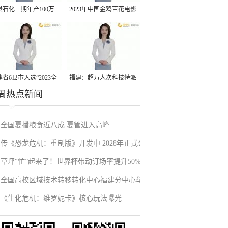
景石化二期年产100万
2023年中国金鸡百花电影
丙烷脱氢项目建成中交
节有福电影巡展31日启动
省6县市入选“2023全
福建：超万人次科技特派
周热点新闻
县域发展潜力百强县”
员一线开展服务
全国夏播粮食近八成 夏管进入高峰
传《恐龙危机：重制版》开发中 2028年正式公
草坪“忙”起来了！世界杯带动订场率提升50%
布
全国高校区域技术转移转化中心福建分中心举
《生化危机：维罗妮卡》核心玩法曝光
办“人工智能+”科技成果对接会