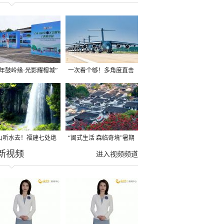
百年鼓岭缘·光影耀榕城”
一次看个够！多角度直击
影展在鼓岭开展
运-20硬核场面
山听水去！福建七处绝
“闽式生活 森临奇境”暑期
新视频
瀑布，清凉整个夏天
文旅惠民礼包来了
进入视频频道