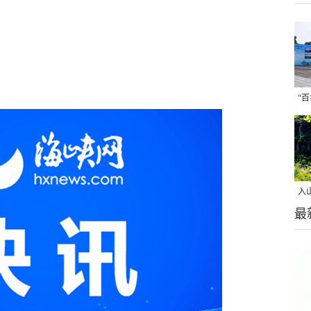
“
摄
入
最
美