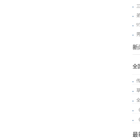
新
全
最