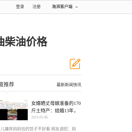
登录
注册
海湃客户端
汽油柴油价格
道推荐
最新新闻快讯
女婿晒丈母娘准备的170
斤土特产：结婚13年，
2025-05-06
女儿嫌弃妈妈包的饺子不好看 网友调侃：妈