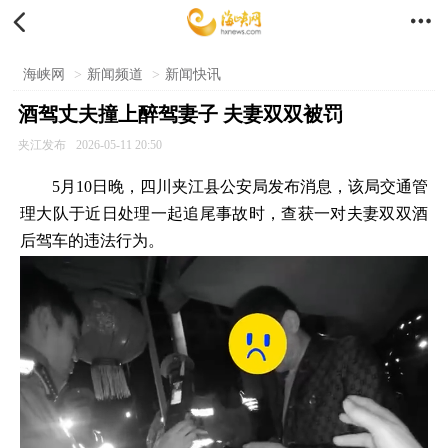


海峡网
>
新闻频道
>
新闻快讯
酒驾丈夫撞上醉驾妻子 夫妻双双被罚
夹江发布
2026-05-11 20:50
5月10日晚，四川夹江县公安局发布消息，该局交通管
理大队于近日处理一起追尾事故时，查获一对夫妻双双酒
后驾车的违法行为。