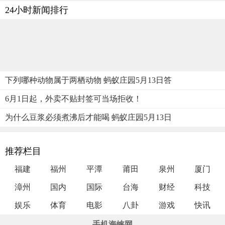
24小时新闻排行
下列哪种动物属于两栖动物 蚂蚁庄园5月13日答
6月1日起，外卖不贴封签可当场拒收！
为什么豆浆必须煮沸后才能喝 蚂蚁庄园5月13日
推荐栏目
福建
福州
平潭
莆田
泉州
厦门
漳州
国内
国际
台海
财经
科技
娱乐
体育
电影
八卦
游戏
快讯
手机海峡网