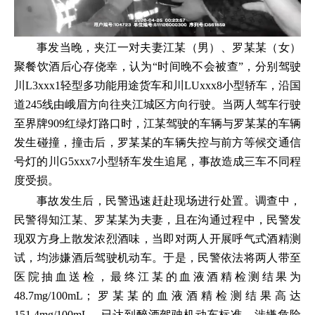
事发当晚，夹江一对夫妻江某（男）、罗某某（女）
聚餐饮酒后心存侥幸，认为“时间晚不会被查”，分别驾驶
川L3xxx1轻型多功能用途货车和川LUxxx8小型轿车，沿国
道245线由峨眉方向往夹江城区方向行驶。当两人驾车行驶
至界牌909红绿灯路口时，江某驾驶的车辆与罗某某的车辆
发生碰撞，撞击后，罗某某的车辆失控与前方等候交通信
号灯的川G5xxx7小型轿车发生追尾，事故造成三车不同程
度受损。
事故发生后，民警迅速赶赴现场进行处置。调查中，
民警得知江某、罗某某为夫妻，且在沟通过程中，民警发
现双方身上散发浓烈酒味，当即对两人开展呼气式酒精测
试，均涉嫌酒后驾驶机动车。于是，民警依法将两人带至
医院抽血送检，最终江某的血液酒精检测结果为
48.7mg/100mL；罗某某的血液酒精检测结果高达
151.4mg/100mL，已达到醉酒驾驶机动车标准，涉嫌危险