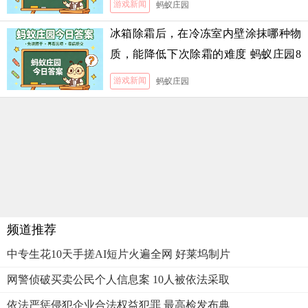
游戏新闻
蚂蚁庄园
冰箱除霜后，在冷冻室内壁涂抹哪种物
质，能降低下次除霜的难度 蚂蚁庄园8
月5日答案
游戏新闻
蚂蚁庄园
频道推荐
中专生花10天手搓AI短片火遍全网 好莱坞制片
网警侦破买卖公民个人信息案 10人被依法采取
依法严惩侵犯企业合法权益犯罪 最高检发布典