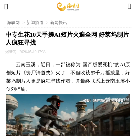


海峡网
>
新闻频道
>
新闻快讯
中专生花10天手搓AI短片火遍全网 好莱坞制片
人疯狂寻找
燃新闻
2026-05-19 17:38
云南玉溪，近日，一部被称为“国产版爱死机”的AI原
创短片《丧尸清道夫》火了，不但收获超千万播放量，好
莱坞制片人更是疯狂寻找作者，并最终联系上云南玉溪小
伙刘梓瑜。