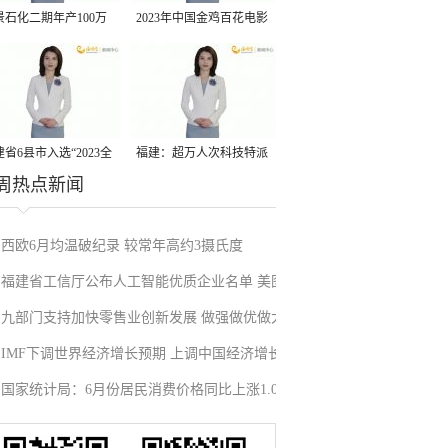
景石化二期年产100万
2023年中国金鸡百花电影
丙烷脱氢项目建成中交
节有福电影巡展31日启动
省6县市入选“2023全
福建：超万人次科技特派
周热点新闻
县域发展潜力百强县”
员一线开展服务
西欧6月均温破纪录 较常年高约3摄氏度
福建省工信厅公布人工智能优质企业名单 美图
九部门支持加快零售业创新发展 做强做优做大
公司入选
IMF下调世界经济增长预期 上调中国经济增长
国家统计局：6月份居民消费价格同比上涨1.0%
预期