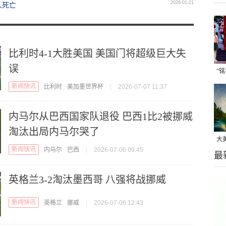
2026-01-21
人死亡
比利时4-1大胜美国 美国门将超级巨大失
误
“
新闻快讯
迹
比利时
美加墨世界杯
|
2026-07-07 11:37
内马尔从巴西国家队退役 巴西1比2被挪威
淘汰出局内马尔哭了
大
新闻快讯
内马尔
巴西
|
2026-07-06 09:45
最
种
来
英格兰3-2淘汰墨西哥 八强将战挪威
新闻快讯
英格兰
挪威
|
2026-07-06 12:43