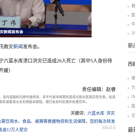
中
新
汛救灾
新闻
发布会。
宁六蓝水库溃口洪灾已造成26人死亡（其中5人身份待
西
和齐媛）
责任编辑：赵睿
。该内容版权归原作者所有，并不代表本网赞同其观点和对其真实性负责。如该
com联系或者请点击右侧投诉按钮，我们会及时反馈并处理完毕。
关键词：
六蓝水库
洪灾
急需饮用水、食品、被褥等救援物资和生活保障，您的每次转发
2026-07-08
2026-02-11
最
省逾12万人受灾