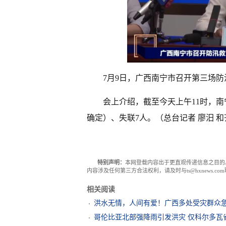
7月9日，广西南宁市召开第三场防
会上介绍，截至今天上午11时，南
确定）、失联7人。（总台记者 廖汨 
特别声明：
本网登载内容出于更直观传递信息之目的
内容涉及任何第三方合法权利，请及时与ts@hxnews.
相关阅读
洪水无情，人间有爱！广西多处受灾群众
和捐助，都在为他们撑起重建家园的希望
哥伦比亚北部强降雨引发洪灾 仅科尔多瓦