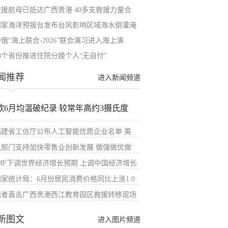
救援航母已抵达广西贵港 40多支救援力量合
国家海洋预报台发布台风影响区域海水倒灌淹
俄“海上联合-2026”联合演习进入海上演
28个省份推进住院分娩个人“无自付”
闻推荐
进入新闻频道
欧6月均温破纪录 较常年高约3摄氏度
福建省工信厅公布人工智能优质企业名单 美
九部门支持加快零售业创新发展 做强做优做
IMF下调世界经济增长预期 上调中国经济增长
国家统计局：6月份居民消费价格同比上涨1.0
记者直击广西贵港西江教育园区救援转移现场
新图文
进入图片频道