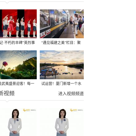
铭记·不朽的丰碑”英烈事
“遇见福建之美”栏目：聚
宣讲在长汀举行
焦福建一周大事记
美武夷盛景迎客！每一
试运营！厦门新增一个水
新视频
打开方式都值得你亲身
上运动综合体！
进入视频频道
试