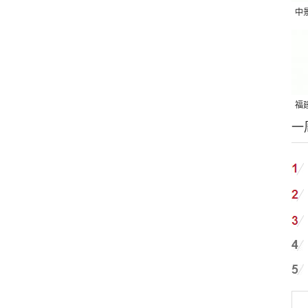
中
吨
福建
一
国