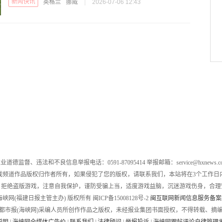
新闻快讯
英格兰
挪威
|
2026-07-06 12:43
业道德监督、违法和不良信息举报电话：0591-87095414 举报邮箱：service@hxnews.c
戏频道作品版权归作者所有，如果侵犯了您的版权，请联系我们，本站将在3个工作日
，拒绝盗版游戏，注意自我保护，谨防受骗上当，适度游戏益脑，沉迷游戏伤身，合理
016 海峡网(福建日报主管主办) 版权所有 闽ICP备15008128号-2
闽互联网新闻信息服务备案编号
都市报(海峡网)采编人员所创作作品之版权，未经报业集团书面授权，不得转载、摘