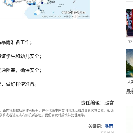
“
防暴雨准备工作；
迹
保证学生和幼儿安全；
交通阻塞，确保安全；
大
统，做好排涝准备。
最
种
来
责任编辑：赵睿
。该内容版权归原作者所有，并不代表本网赞同其观点和对其真实性负责。如该
com联系或者请点击右侧投诉按钮，我们会及时反馈并处理完毕。
关键词：
暴雨
2026-07-09