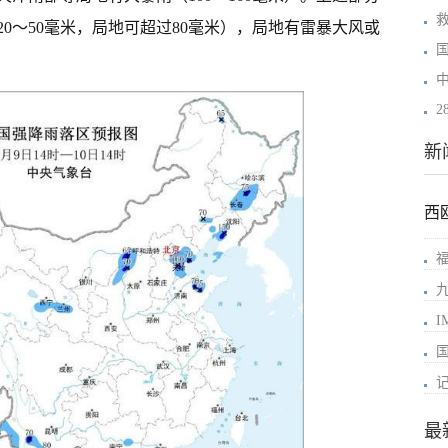
0～50毫米，局地可超过80毫米），局地有雷暴大风或
中
新
西
最