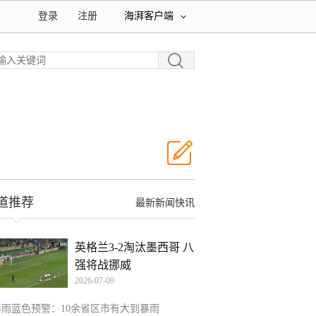
登录
注册
海湃客户端
道推荐
最新新闻快讯
英格兰3-2淘汰墨西哥 八
强将战挪威
2026-07-09
暴雨蓝色预警：10余省区市有大到暴雨