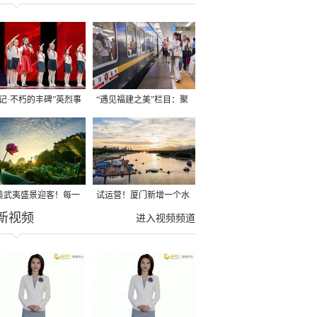
铭记·不朽的丰碑”英烈事
“遇见福建之美”栏目：聚
宣讲在长汀举行
焦福建一周大事记
美武夷盛景迎客！每一
试运营！厦门新增一个水
新视频
打开方式都值得你亲身
上运动综合体！
进入视频频道
试