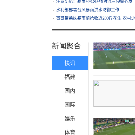
注意防范！暴雨+台风+强对流三预警齐发
水利部部署台风暴雨洪水防御工作
哥哥带弟妹暴雨前抢收近200斤花生 农村
新闻聚合
快讯
福建
国内
国际
娱乐
体育