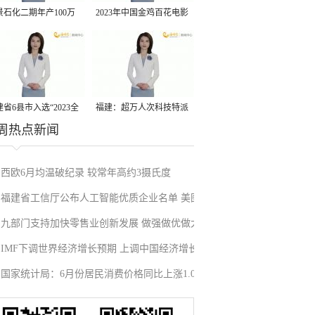
景石化二期年产100万
2023年中国金鸡百花电影
丙烷脱氢项目建成中交
节有福电影巡展31日启动
省6县市入选“2023全
福建：超万人次科技特派
周热点新闻
县域发展潜力百强县”
员一线开展服务
西欧6月均温破纪录 较常年高约3摄氏度
福建省工信厅公布人工智能优质企业名单 美图
九部门支持加快零售业创新发展 做强做优做大
公司入选
IMF下调世界经济增长预期 上调中国经济增长
国家统计局：6月份居民消费价格同比上涨1.0%
预期