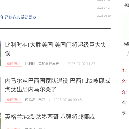
中
2026-07-07
吨
2026-06-30
少年兄妹齐心感动网友
比利时4-1大胜美国 美国门将超级巨大失
福建
一
误
国
新闻快讯
比利时
美加墨世界杯
|
2026-07-07 11:37
内马尔从巴西国家队退役 巴西1比2被挪威
淘汰出局内马尔哭了
新闻快讯
内马尔
巴西
|
2026-07-06 09:45
英格兰3-2淘汰墨西哥 八强将战挪威