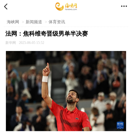


海峡网
>
新闻频道
>
体育资讯
法网：焦科维奇晋级男单半决赛
新华网
2025-06-05 15:52