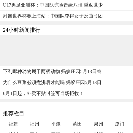
U17男足亚洲杯：中国队惊险晋级八强 重返世少
射箭世界杯赛上海站：中国队夺得女子反曲弓团
24小时新闻排行
下列哪种动物属于两栖动物 蚂蚁庄园5月13日答
为什么豆浆必须煮沸后才能喝 蚂蚁庄园5月13日
6月1日起，外卖不贴封签可当场拒收！
推荐栏目
福建
福州
平潭
莆田
泉州
厦门