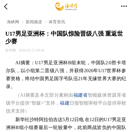


海峡网
>
新闻频道
>
体育资讯
U17男足亚洲杯：中国队惊险晋级八强 重返世
少赛
新华网
2026-05-13 09:46
AI摘要：U17男足亚洲杯B组末轮，中国队2:0胜卡塔
尔队，以小组第二晋级八强，并获得2026年U17世界杯参
赛资格，终结中国男足国字号队伍21年无缘世界大赛的纪
录。
（AI摘要及本文部分素材由
福建省
智能媒体资源库省
级平台提供“智媒+”支持，
福建
日报智能审校平台提供审校
技术支持）
新华社沙特阿拉伯吉达5月12日电 在12日的U17男足亚
洲杯B组小组赛最后一轮较量中，此前两战皆负的中国队