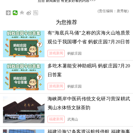
点击
新闻聚合
有更多好看的内容>>>
(责任编辑：唐秀敏)
为您推荐
有“海底兵马俑”之称的滨海火山地质景
观位于我国哪个省 蚂蚁庄园7月20日答
案
游戏新闻
蚂蚁庄园
多吃木薯能安神助眠吗 蚂蚁庄园7月20
日答案
游戏新闻
蚂蚁庄园
海峡两岸中医药传统文化研习营深耕武
夷山水体悟文脉茶韵
福建新闻
武夷山
福建沿海57条客渡运航线停航 福建海事