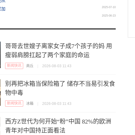
克队
2025-07-10
尼加
2025-06-23
哥哥去世嫂子离家女子成7个孩子的妈 用
瘦弱肩膀扛起了两个家庭的命运
新闻快讯
商丘
|
2026-08-03 11:43
别再把冰箱当保险箱了 储存不当易引发食
物中毒
新闻快讯
冰箱
|
2026-08-03 11:43
西方Z世代为何开始“粉”中国 82%的欧洲
青年对中国持正面看法