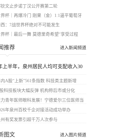
郑钦文止步诺丁汉公开赛第二轮
世界杯｜再爆冷门 刚果（金）1:1逼平葡萄牙
梅西：7战世界杯绝对不可能发生
世界杯｜最后一舞 莫德里奇希望“享受过程
闻推荐
进入新闻频道
年上半年，泉州居民人均可支配收入30
内A股“上新”561条指数 科技类主题新增
A股科技板块大幅反弹 机构称后市或分化
聚力青年医师眼科发展！宁德爱尔三位医师当
2026年泉州百校千企对接活动成功举办
泉州有奖发票引超千万人次参与
新图文
进入图片频道