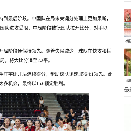
持到最后阶段。中国队在局末关键分处理上更加果断，
局中国队进攻受阻，中局阶段被德国队拉开比分，对手以
。
福
开局阶段便保持领先。随着失误减少，球队在快攻和拦
四局，将大比分追至2:2平。
手庄宇珊开局连续得分，帮助球队迅速取得4:1领先。此
出
多机会，最终以15:6锁定胜利。
最
在