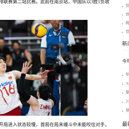
排联赛第二站比赛。此前在南京站，中国队以3胜1负收
新
今
年
最
开局进入状态较慢，首局在局末缠斗中未能咬住对手，