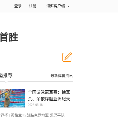
登录
注册
海湃客户端
首胜
道推荐
最新体育资讯
全国游泳冠军赛：徐嘉
余、余依婷超亚洲纪录
2026-06-18
界杯 | 英格兰4:2战胜克罗地亚 凯恩平队