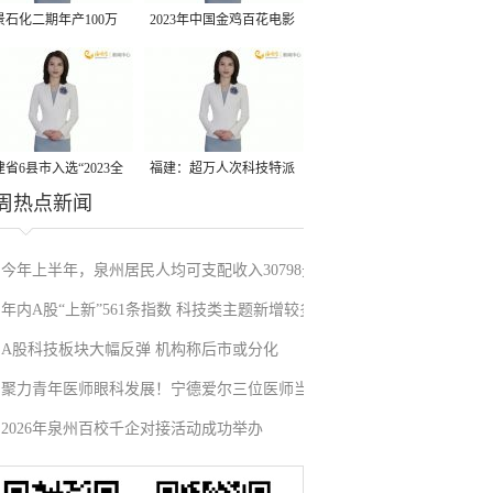
景石化二期年产100万
2023年中国金鸡百花电影
丙烷脱氢项目建成中交
节有福电影巡展31日启动
省6县市入选“2023全
福建：超万人次科技特派
周热点新闻
县域发展潜力百强县”
员一线开展服务
今年上半年，泉州居民人均可支配收入30798元
年内A股“上新”561条指数 科技类主题新增较多
A股科技板块大幅反弹 机构称后市或分化
聚力青年医师眼科发展！宁德爱尔三位医师当
2026年泉州百校千企对接活动成功举办
选市眼科青年学组成员