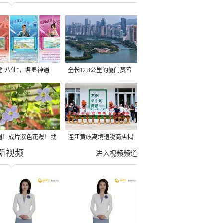
建“八仙”，各显神通
全长12.8公里的厦门筼筜
湖健身步道全线贯通
圈！成片紫色花瀑！就
连江黄岐离境退税商店揭
新视频
光明港公园
牌投用
进入视频频道