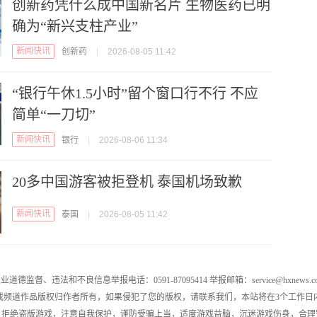
创新药凭什么成中国新名片 生物医药已明
确为“新兴支柱产业”
新闻快讯
创新药
|
2026-08-05 11:42
“银行午休1.5小时”留个窗口行不行 不应
简单“一刀切”
新闻快讯
银行
|
2026-08-06 11:34
20多中国游客被拒登机 泰国机场致歉
新闻快讯
泰国
|
2026-08-05 11:42
业道德监督、违法和不良信息举报电话：0591-87095414 举报邮箱：service@hxnews.c
戏频道作品版权归作者所有，如果侵犯了您的版权，请联系我们，本站将在3个工作日
，拒绝盗版游戏，注意自我保护，谨防受骗上当，适度游戏益脑，沉迷游戏伤身，合理