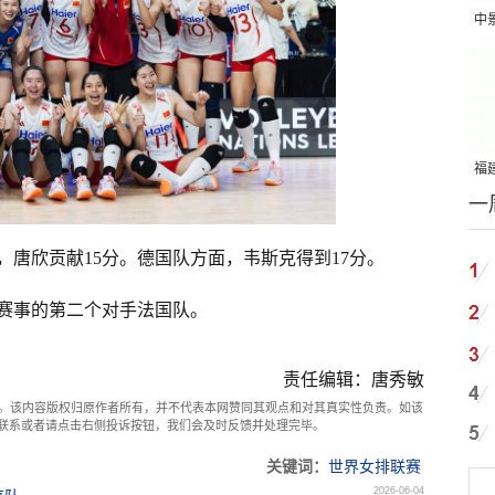
中
吨
福建
一
国
，唐欣贡献15分。德国队方面，韦斯克得到17分。
站赛事的第二个对手法国队。
责任编辑：唐秀敏
。该内容版权归原作者所有，并不代表本网赞同其观点和对其真实性负责。如该
com联系或者请点击右侧投诉按钮，我们会及时反馈并处理完毕。
关键词：
世界女排联赛
2026-06-04