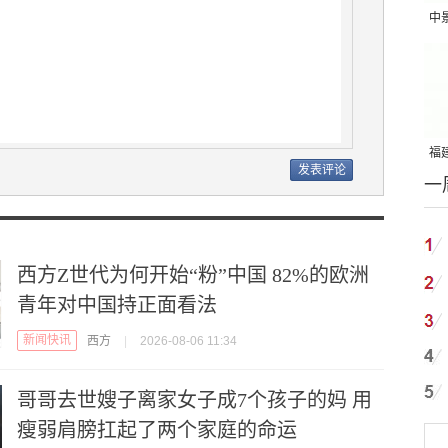
中
吨
福建
一
国
西方Z世代为何开始“粉”中国 82%的欧洲
青年对中国持正面看法
新闻快讯
西方
|
2026-08-06 11:34
哥哥去世嫂子离家女子成7个孩子的妈 用
瘦弱肩膀扛起了两个家庭的命运