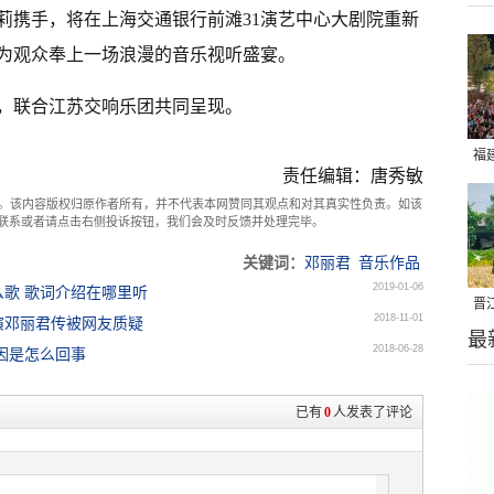
莉携手，将在上海交通银行前滩31演艺中心大剧院重新
为观众奉上一场浪漫的音乐视听盛宴。
，联合江苏交响乐团共同呈现。
福
责任编辑：唐秀敏
亮
。该内容版权归原作者所有，并不代表本网赞同其观点和对其真实性负责。如该
com联系或者请点击右侧投诉按钮，我们会及时反馈并处理完毕。
关键词：
邓丽君
音乐作品
2019-01-06
歌 歌词介绍在哪里听
晋
2018-11-01
演邓丽君传被网友质疑
最
千
2018-06-28
因是怎么回事
已有
0
人发表了评论