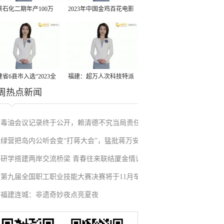
景石化二期年产100万
2023年中国金鸡百花电影
丙烷脱氢项目建成中交
节有福电影巡展31日启动
省6县市入选“2023全
福建：超万人次科技特派
周热点新闻
县域发展潜力百强县”
员一线开展服务
毒油会议记录终于公开，赖清德不究当局责任
绿营把岛内公听会变“打蒋大会”，猛批蒋万安
反甩锅卢秀燕，蓝营点名责任官员要求撤职下
研学搭建两岸交流桥梁 青春往来联结厦金情谊
废除监察机构主张，遭蓝营搬出蔡英文、赖清
台
第九届全国职工职业技能大赛决赛将于11月举
德过往言论打脸
福建连城：非遗奇妙夜点亮夏夜
行