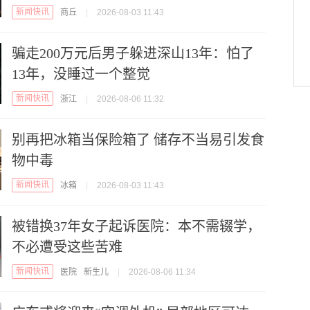
新闻快讯
商丘
|
2026-08-03 11:43
骗走200万元后男子躲进深山13年：怕了
13年，没睡过一个整觉
新闻快讯
浙江
|
2026-08-06 11:32
别再把冰箱当保险箱了 储存不当易引发食
物中毒
新闻快讯
冰箱
|
2026-08-03 11:43
被错换37年女子起诉医院：本不需辍学，
不必遭受这些苦难
新闻快讯
医院
新生儿
|
2026-08-06 11:34