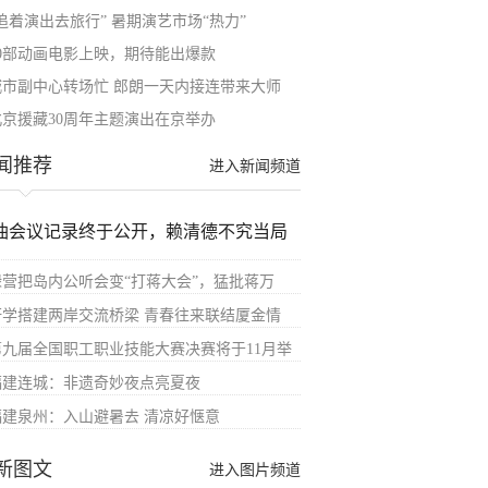
追着演出去旅行” 暑期演艺市场“热力”
20部动画电影上映，期待能出爆款
城市副中心转场忙 郎朗一天内接连带来大师
北京援藏30周年主题演出在京举办
闻推荐
进入新闻频道
油会议记录终于公开，赖清德不究当局
绿营把岛内公听会变“打蒋大会”，猛批蒋万
研学搭建两岸交流桥梁 青春往来联结厦金情
第九届全国职工职业技能大赛决赛将于11月举
福建连城：非遗奇妙夜点亮夏夜
福建泉州：入山避暑去 清凉好惬意
新图文
进入图片频道