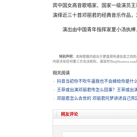
宾中国女高音歌唱家、国家一级演员王
演绎近三十首邓丽君的经典音乐作品，
演出由中国青年指挥家夏小汤执棒
特别声明：
本网登载内容出于更直观传递信息之目的
内容涉及任何第三方合法权利，请及时与ts@hxnews.
相关阅读
抖音当初你不吹牛逼我也不会嫁给你是什么
王菲或出演邓丽君传怎么回事？王菲或出
邓丽君怎么去世的 邓丽君托梦讲述自己死
网友评论