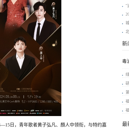
“
新
毒
最
14—15日，青年歌者黄子弘凡、顏人中领衔，与特约嘉