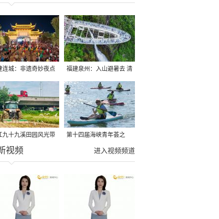
建连城：非遗奇妙夜点
福建泉州：入山避暑去 清
夏夜
凉好惬意
江九十九溪田园风光带
第十四届海峡青年荟之
新视频
亩早稻迎来成熟收割季
2026榕台青年大学生水上
进入视频频道
运动交流营