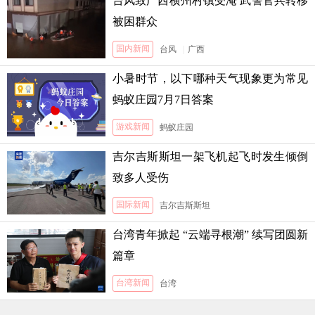
台风致广西横州村镇受淹 武警官兵转移
被困群众
国内新闻
台风
|
广西
小暑时节，以下哪种天气现象更为常见
蚂蚁庄园7月7日答案
游戏新闻
蚂蚁庄园
吉尔吉斯斯坦一架飞机起飞时发生倾倒
致多人受伤
国际新闻
吉尔吉斯斯坦
台湾青年掀起 “云端寻根潮” 续写团圆新
篇章
台湾新闻
台湾