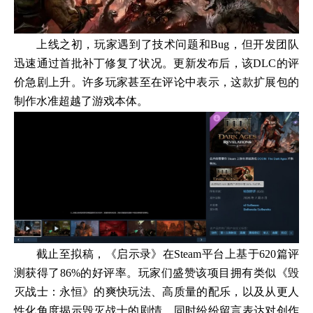
上线之初，玩家遇到了技术问题和Bug，但开发团队
迅速通过首批补丁修复了状况。更新发布后，该DLC的评
价急剧上升。许多玩家甚至在评论中表示，这款扩展包的
制作水准超越了游戏本体。
截止至拟稿，《启示录》在Steam平台上基于620篇评
测获得了86%的好评率。玩家们盛赞该项目拥有类似《毁
灭战士：永恒》的爽快玩法、高质量的配乐，以及从更人
性化角度揭示毁灭战士的剧情，同时纷纷留言表达对创作