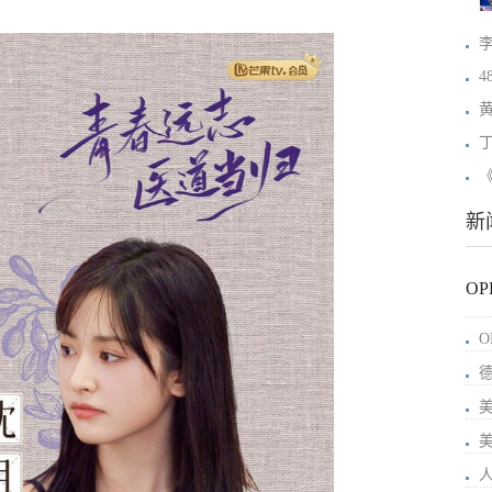
新
OP
O
人