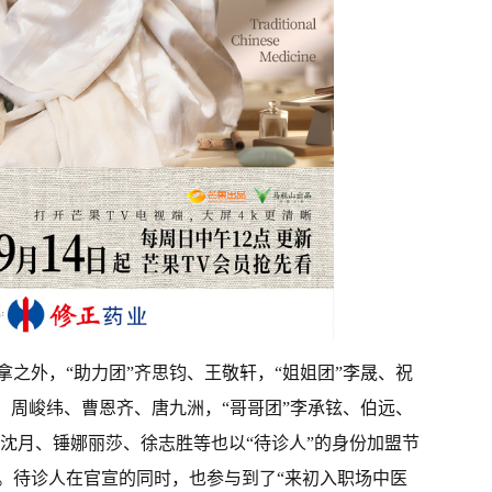
之外，“助力团”齐思钧、王敬轩，“姐姐团”李晟、祝
、周峻纬、曹恩齐、唐九洲，“哥哥团”李承铉、伯远、
艺、沈月、锤娜丽莎、徐志胜等也以“待诊人”的身份加盟节
。待诊人在官宣的同时，也参与到了“来初入职场中医