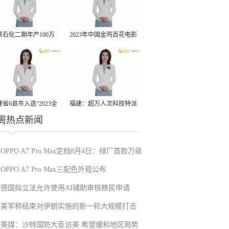
景石化二期年产100万
2023年中国金鸡百花电影
丙烷脱氢项目建成中交
节有福电影巡展31日启动
省6县市入选“2023全
福建：超万人次科技特派
周热点新闻
县域发展潜力百强县”
员一线开展服务
OPPO A7 Pro Max定档8月4日：绿厂首款万级
OPPO A7 Pro Max三配色外观公布
电池
德国拟立法允许使用AI辅助审核移民申请
美军称结束对伊朗实施的新一轮大规模打击
美媒：沙特国防大臣访美 希望缓和地区局势