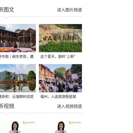
新图文
进入图片频道
进中国丨闽东老街，藏
这个夏天，鼓岭“上新”
百年肌理
了，避暑走起！
建政和：云端稠岭绘就
福州，入选旅游枢纽城
新视频
居文旅新图景
市！
进入视频频道