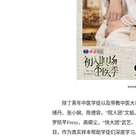
除了青年中医学徒以及带教中医大拿
绪丹、张小婉、陈德容，“院人团”文韬
罗昉芊Feezy、高卿尘，“快大团”武
目，作为真实样本帮助学徒们深度学习