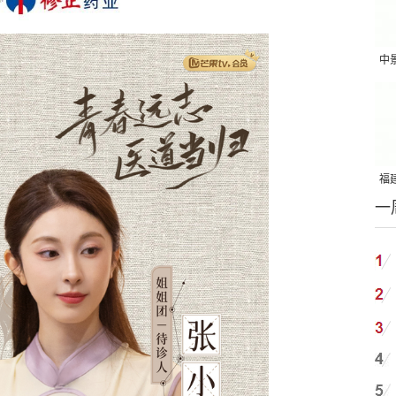
中
吨
福建
一
国