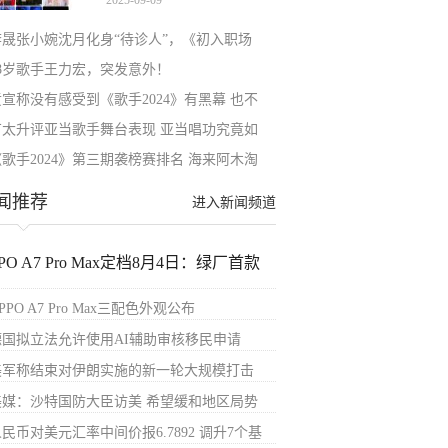
2025-09-09
战
李晟张小婉沈月化身“待诊人”，《初入职场
48岁歌手王力宏，突发意外！
黄宣称没有感受到《歌手2024》有黑幕 也不
丁太升评亚当歌手舞台表现 亚当唱功究竟如
《歌手2024》第三期袭榜赛排名 海来阿木淘
闻推荐
进入新闻频道
PO A7 Pro Max定档8月4日：绿厂首款
PPO A7 Pro Max三配色外观公布
德国拟立法允许使用AI辅助审核移民申请
美军称结束对伊朗实施的新一轮大规模打击
美媒：沙特国防大臣访美 希望缓和地区局势
民币对美元汇率中间价报6.7892 调升7个基