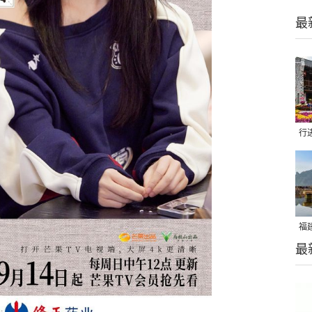
最
行
着
福
最
山