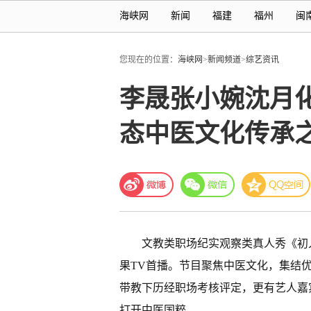
海峡网
新闻
福建
福州
闽
您现在的位置：
海峡网
>
新闻频道
>
综艺资讯
李晟张小婉沈月化
态中医文化传承
文教类职场纪实观察类真人秀《初入
果TV首播。节目聚焦中医文化，集结
带教下历经职场考核评定，更有艺人嘉
打开中医国粹。