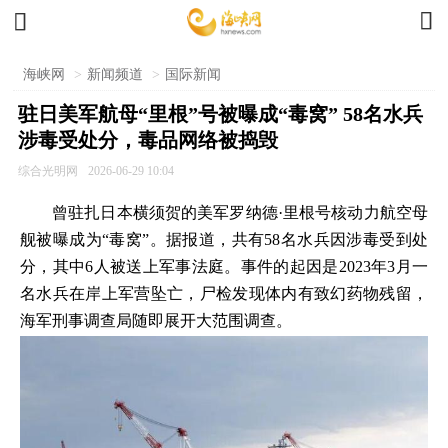


海峡网
>
新闻频道
>
国际新闻
驻日美军航母“里根”号被曝成“毒窝” 58名水兵
涉毒受处分，毒品网络被捣毁
综合光明网
2026-06-29 10:04
曾驻扎日本横须贺的美军罗纳德·里根号核动力航空母
舰被曝成为“毒窝”。据报道，共有58名水兵因涉毒受到处
分，其中6人被送上军事法庭。事件的起因是2023年3月一
名水兵在岸上军营坠亡，尸检发现体内有致幻药物残留，
海军刑事调查局随即展开大范围调查。