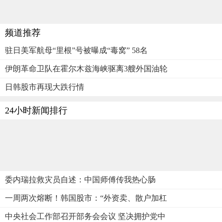
频道推荐
驻日美军航母“里根”号被曝成“毒窝” 58名
伊朗革命卫队在霍尔木兹海峡驱离3艘外国油轮
日韩股市再现大跌行情
24小时新闻排行
委内瑞拉救灾员自述：中国师傅传我热心肠
一周两次熔断！韩国股市：“外资卖、散户加杠
中央社会工作部召开部务会会议 坚决拥护党中