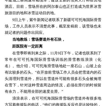
年建成三条高速吊箱缆车，建设全新的雪具大厅和宿营地
酒店。目前，雪场所在的阿尔泰山也正打造成为世界冰雪
旅游目的地和冰雪运动目的地。
9日上午，紫牛新闻记者联系了新疆可可托海国际滑雪
场，工作人员表示不清楚此事，截至发稿前，该雪场也未
就记者的问题作出回应。
当地教练：雪场赛道外有石块，
距医院有一定距离
在雪季即将到来之际，11月9日下午，记者也联系到了
常年在可可托海国际滑雪场训练的滑雪教练浪浪（化
名）。他介绍，可可托海滑雪场地处一座石山，山坡上会
有比较多的石头。“在开放前雪场工作人员会把雪道内的石
头清理到雪道外，所以在雪道外可能有很多石头会被掩埋
在雪下，针对这种雪道周边的情况，必须在滑行的时候留
有余力，不能用全部的速度去滑。”
浪浪表示，在可可托海国际滑雪场的雪道外有很多地
方写着救援队的电话，“他们的救援队反应也是比较快的，