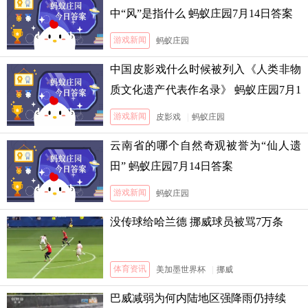
中“风”是指什么 蚂蚁庄园7月14日答案
游戏新闻
蚂蚁庄园
中国皮影戏什么时候被列入《人类非物
质文化遗产代表作名录》 蚂蚁庄园7月1
3日答案
游戏新闻
皮影戏
|
蚂蚁庄园
云南省的哪个自然奇观被誉为“仙人遗
田” 蚂蚁庄园7月14日答案
游戏新闻
蚂蚁庄园
没传球给哈兰德 挪威球员被骂7万条
体育资讯
美加墨世界杯
|
挪威
巴威减弱为何内陆地区强降雨仍持续