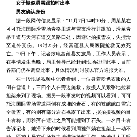
女子疑似滑雪跟拍时出事
男友确认身份
据一段网传信息显示：“11月7日14时10分，周某某在
可可托海国际滑雪场青格里道与雪友滑行并跟拍，滑至青
格里道与天河石道交叉路口处，因避让拍摄雪友，失控滑
至道外受伤。19时25分，经富蕴县人民医院抢救无效死
亡。”9日下午，记者致电富蕴县文旅局，工作人员表示，
在事情发生当晚，局里领导已经赶到现场处理此事，目前
各部门仍在调查此事，具体情况到时候以官方通报为准。
在一段现场视频中记者看到，一位身着粉色衣服的人
倒在雪道上，三四个人在旁边施救，救援人员紧张地拉着
担架来到了现场。据另一段事发时的视频可以看到，可可
托海国际雪场雪道两侧有成堆的岩石，有的被皑皑白雪完
全覆盖，有的则有部分岩石裸露了出来，据拍摄视频的目
击者称，周雅萍在避让之后可能撞到了石头。一名目击者
告诉记者，她滑下来的时候看到周雅萍躺在担架上一动不
动，医护人员在现场努力地进行抢救工作，给她做人工呼