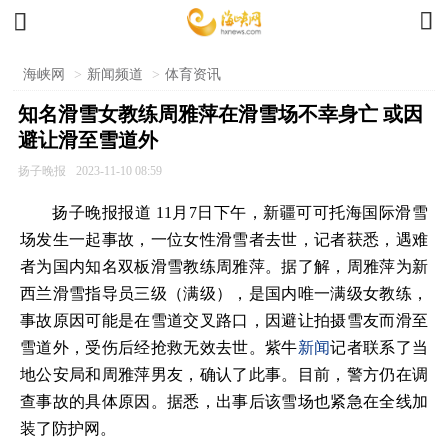


海峡网
>
新闻频道
>
体育资讯
知名滑雪女教练周雅萍在滑雪场不幸身亡 或因
避让滑至雪道外
扬子晚报
2023-11-10 08:59
扬子晚报报道 11月7日下午，新疆可可托海国际滑雪
场发生一起事故，一位女性滑雪者去世，记者获悉，遇难
者为国内知名双板滑雪教练周雅萍。据了解，周雅萍为新
西兰滑雪指导员三级（满级），是国内唯一满级女教练，
事故原因可能是在雪道交叉路口，因避让拍摄雪友而滑至
雪道外，受伤后经抢救无效去世。紫牛
新闻
记者联系了当
地公安局和周雅萍男友，确认了此事。目前，警方仍在调
查事故的具体原因。据悉，出事后该雪场也紧急在全线加
装了防护网。