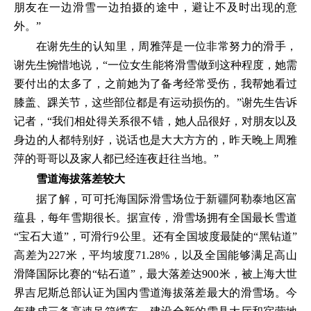
朋友在一边滑雪一边拍摄的途中，避让不及时出现的意
外。”
在谢先生的认知里，周雅萍是一位非常努力的滑手，
谢先生惋惜地说，“一位女生能将滑雪做到这种程度，她需
要付出的太多了，之前她为了备考经常受伤，我帮她看过
膝盖、踝关节，这些部位都是有运动损伤的。”谢先生告诉
记者，“我们相处得关系很不错，她人品很好，对朋友以及
身边的人都特别好，说话也是大大方方的，昨天晚上周雅
萍的哥哥以及家人都已经连夜赶往当地。”
雪道海拔落差较大
据了解，可可托海国际滑雪场位于新疆阿勒泰地区富
蕴县，每年雪期很长。据宣传，滑雪场拥有全国最长雪道
“宝石大道”，可滑行9公里。还有全国坡度最陡的“黑钻道”
高差为227米，平均坡度71.28%，以及全国能够满足高山
滑降国际比赛的“钻石道”，最大落差达900米，被上海大世
界吉尼斯总部认证为国内雪道海拔落差最大的滑雪场。今