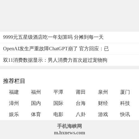
9999元五星级酒店吃一年划算吗 分摊到每一天
OpenAI发生严重故障ChatGPT崩了 官方回应：已
双11消费数据显示：男人消费力首次超过宠物狗
推荐栏目
福建
福州
平潭
莆田
泉州
厦门
漳州
国内
国际
台海
财经
科技
娱乐
体育
电影
八卦
游戏
快讯
手机海峡网
m.hxnews.com