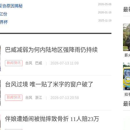
2026-05-06
妥协原因揭秘
最
2026-01-16
5亿份
2025-11-19
世界杯
巴威减弱为何内陆地区强降雨仍持续
薪
新闻快讯
台风
巴威
|
2026-07-13 11:09
“
台风过境 唯一贴了米字的窗户破了
招
新闻快讯
台风
浙江
|
2026-07-13 20:58
最
安
伴娘遭婚闹被抛摔致骨折 11人赔23万