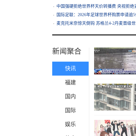
中国强硬拒绝世界杯天价转播费 央视拒绝
国际足联：2026年足球世界杯购票申请逾
麦克托米奈惊天倒钩 苏格兰4-2丹麦晋级
新闻聚合
快讯
福建
国内
国际
娱乐