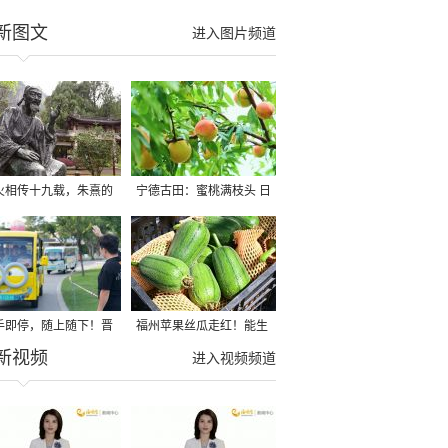
新图文
进入图片频道
火相传十九载，朱熹的
宁德古田：蜜桃满枝头 日
朋友圈”里多了全世界
子有奔头
手即停，随上随下！晋
福州苹果丝瓜走红！能生
新视频
湖环湖观光游全新升级
吃，可煲汤！
进入视频频道