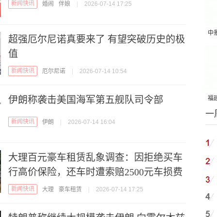
新闻快讯
婚闹
伴娘
|
2026-07-14 17:25
中
超强厄尔尼诺真要来了 有望突破历史的极
吨
值
新闻快讯
厄尔尼诺
|
2026-07-14 10:54
伊朗称袭击美国海军第五舰队司令部
福建
一
国
新闻快讯
伊朗
|
2026-07-14 16:04
大理百元豪车租赁乱象调查：因拒绝买车
行高价保险，还车时遭索赔2500元车损费
新闻快讯
大理
豪车租赁
|
2026-07-14 17:25