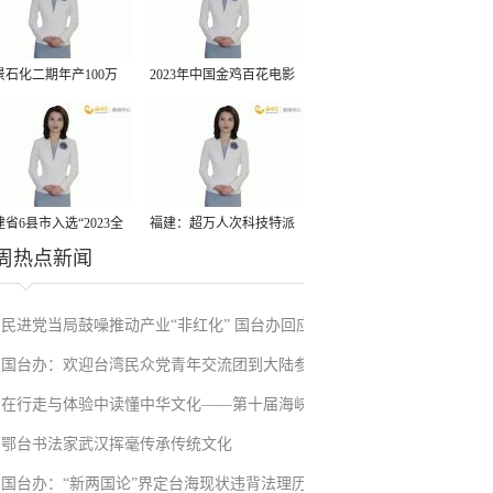
景石化二期年产100万
2023年中国金鸡百花电影
丙烷脱氢项目建成中交
节有福电影巡展31日启动
省6县市入选“2023全
福建：超万人次科技特派
周热点新闻
县域发展潜力百强县”
员一线开展服务
民进党当局鼓噪推动产业“非红化” 国台办回应
国台办：欢迎台湾民众党青年交流团到大陆参
在行走与体验中读懂中华文化——第十届海峡
访
鄂台书法家武汉挥毫传承传统文化
两岸岳飞文化夏令营侧记
国台办：“新两国论”界定台海现状违背法理历