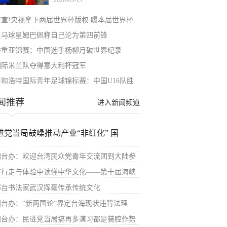
2026-05-15
官宣!央视拿下两届世界杯版权 曝本届世界杯
皇马球星姆巴佩称自己沦为第四前锋
举重亚锦赛：中国选手杨柳月破世界纪录
国际米兰队夺得意大利杯冠军
呼和浩特国际青年足球锦标赛：中国U16队胜
闻推荐
进入新闻频道
进党当局鼓噪推动产业“非红化” 国
国台办：欢迎台湾民众党青年交流团到大陆参
在行走与体验中读懂中华文化——第十届海峡
鄂台书法家武汉挥毫传承传统文化
国台办：“新两国论”界定台海现状违背法理
国台办：民进党当局搞再多演习都是装腔作势