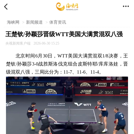


海峡网
>
新闻频道
>
体育资讯
王楚钦/孙颖莎晋级WTT美国大满贯混双八强
央视新闻客户端
2026-06-30 15:25
北京时间6月30日，WTT美国大满贯混双1/8决赛，王
楚钦/孙颖莎3-0战胜斯洛伐克组合皮斯特耶/库库洛娃，晋
级混双八强，三局比分为：11-7、11-6、11-4。