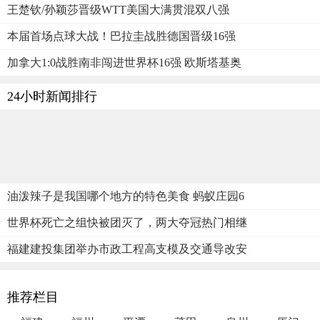
王楚钦/孙颖莎晋级WTT美国大满贯混双八强
本届首场点球大战！巴拉圭战胜德国晋级16强
加拿大1:0战胜南非闯进世界杯16强 欧斯塔基奥
24小时新闻排行
油泼辣子是我国哪个地方的特色美食 蚂蚁庄园6
世界杯死亡之组快被团灭了，两大夺冠热门相继
福建建投集团举办市政工程高支模及交通导改安
推荐栏目