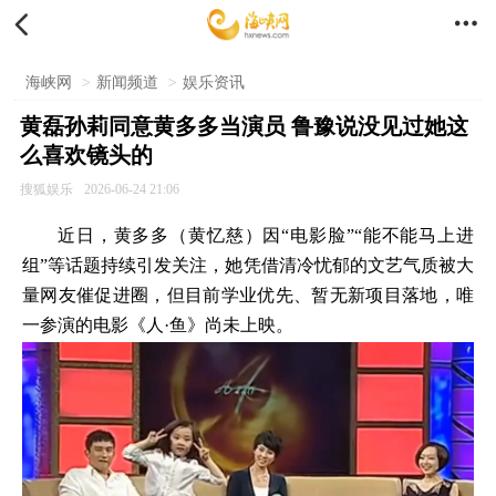


海峡网
>
新闻频道
>
娱乐资讯
黄磊孙莉同意黄多多当演员 鲁豫说没见过她这
么喜欢镜头的
搜狐娱乐
2026-06-24 21:06
近日，黄多多（黄忆慈）因“电影脸”“能不能马上进
组”等话题持续引发关注，她凭借清冷忧郁的文艺气质被大
量网友催促进圈，但目前学业优先、暂无新项目落地，唯
一参演的电影《人·鱼》尚未上映。