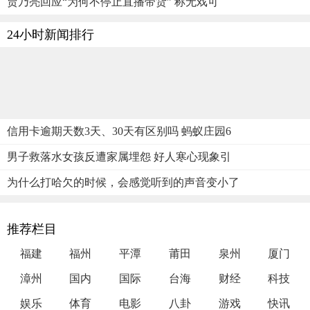
贾乃亮回应“为何不停止直播带货” 称无戏可
24小时新闻排行
信用卡逾期天数3天、30天有区别吗 蚂蚁庄园6
男子救落水女孩反遭家属埋怨 好人寒心现象引
为什么打哈欠的时候，会感觉听到的声音变小了
推荐栏目
福建
福州
平潭
莆田
泉州
厦门
漳州
国内
国际
台海
财经
科技
娱乐
体育
电影
八卦
游戏
快讯