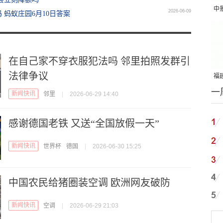
中
2026-06-09
蚂蚁庄园6月10日答案
吨
在自己家不穿衣服犯法吗 邻里拍照发群引
法律争议
福建
一
国
新闻快讯
邻里
|
2026-06-29 14:40
感谢德国老铁 又送“全国放假一天”
新闻快讯
世界杯
德国
|
2026-06-30 15:25
中国农民给猪圈装空调 欧洲网友破防
新闻快讯
空调
|
2026-06-29 21:03