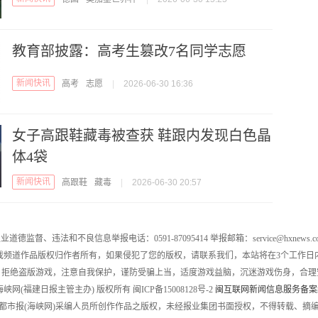
教育部披露：高考生篡改7名同学志愿
新闻快讯
高考
志愿
|
2026-06-30 16:36
女子高跟鞋藏毒被查获 鞋跟内发现白色晶
体4袋
新闻快讯
高跟鞋
藏毒
|
2026-06-30 20:57
业道德监督、违法和不良信息举报电话：0591-87095414 举报邮箱：service@hxnews.c
戏频道作品版权归作者所有，如果侵犯了您的版权，请联系我们，本站将在3个工作日
，拒绝盗版游戏，注意自我保护，谨防受骗上当，适度游戏益脑，沉迷游戏伤身，合理
016 海峡网(福建日报主管主办) 版权所有 闽ICP备15008128号-2
闽互联网新闻信息服务备案编号
都市报(海峡网)采编人员所创作作品之版权，未经报业集团书面授权，不得转载、摘