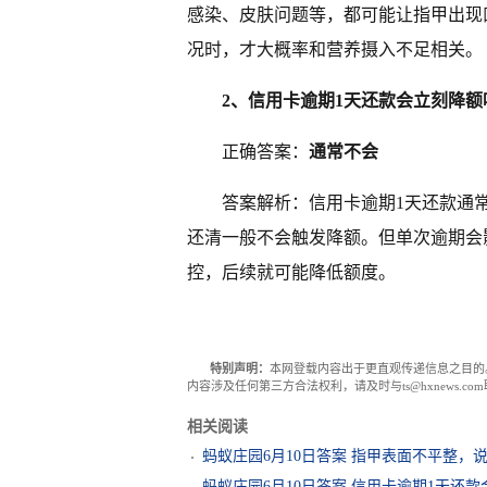
感染、皮肤问题等，都可能让指甲出现
况时，才大概率和营养摄入不足相关。
2、信用卡逾期1天还款会立刻降额
正确答案：
通常不会
答案解析：信用卡逾期1天还款通常
还清一般不会触发降额。但单次逾期会
控，后续就可能降低额度。
特别声明：
本网登载内容出于更直观传递信息之目的
内容涉及任何第三方合法权利，请及时与ts@hxnews.
相关阅读
蚂蚁庄园6月10日答案 指甲表面不平整，
蚂蚁庄园6月10日答案 信用卡逾期1天还