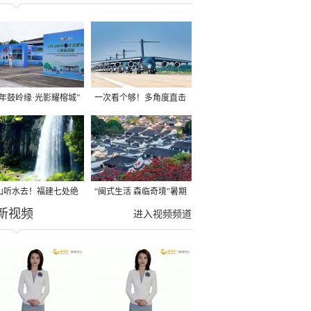
百年鼓岭缘·光影耀榕城”
一次看个够！多角度直击
影展在鼓岭开展
运-20硬核场面
山听水去！福建七处绝
“闽式生活 森临奇境”暑期
新视频
瀑布，清凉整个夏天
文旅惠民礼包来了
进入视频频道