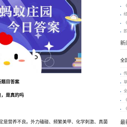
新
全
最新题目答案
良，是真的吗
定是营养不良。外力磕碰、频繁美甲、化学刺激、真菌
最