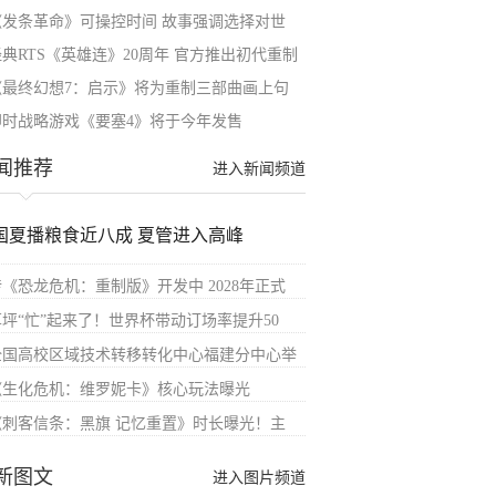
《发条革命》可操控时间 故事强调选择对世
经典RTS《英雄连》20周年 官方推出初代重制
《最终幻想7：启示》将为重制三部曲画上句
即时战略游戏《要塞4》将于今年发售
闻推荐
进入新闻频道
国夏播粮食近八成 夏管进入高峰
传《恐龙危机：重制版》开发中 2028年正式
草坪“忙”起来了！世界杯带动订场率提升50
全国高校区域技术转移转化中心福建分中心举
《生化危机：维罗妮卡》核心玩法曝光
《刺客信条：黑旗 记忆重置》时长曝光！主
新图文
进入图片频道