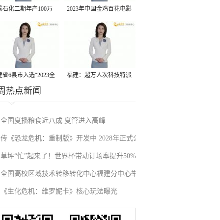
景石化二期年产100万
2023年中国金鸡百花电影
丙烷脱氢项目建成中交
节有福电影巡展31日启动
省6县市入选“2023全
福建：超万人次科技特派
周热点新闻
县域发展潜力百强县”
员一线开展服务
全国夏播粮食近八成 夏管进入高峰
传《恐龙危机：重制版》开发中 2028年正式公
草坪“忙”起来了！世界杯带动订场率提升50%
布
全国高校区域技术转移转化中心福建分中心举
《生化危机：维罗妮卡》核心玩法曝光
办“人工智能+”科技成果对接会