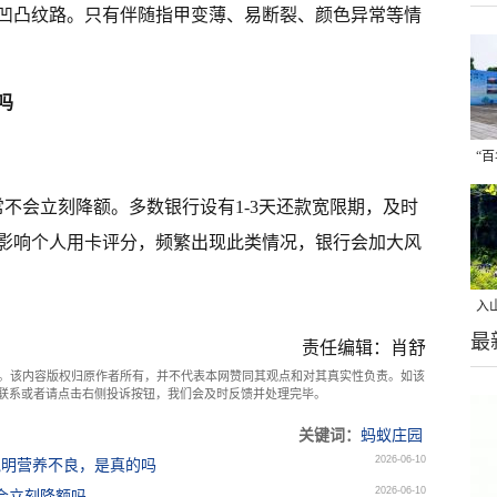
凹凸纹路。只有伴随指甲变薄、易断裂、颜色异常等情
吗
“
摄
不会立刻降额。多数银行设有1-3天还款宽限期，及时
影响个人用卡评分，频繁出现此类情况，银行会加大风
入
最
美
责任编辑：肖舒
。该内容版权归原作者所有，并不代表本网赞同其观点和对其真实性负责。如该
com联系或者请点击右侧投诉按钮，我们会及时反馈并处理完毕。
关键词：
蚂蚁庄园
2026-06-10
说明营养不良，是真的吗
2026-06-10
款会立刻降额吗