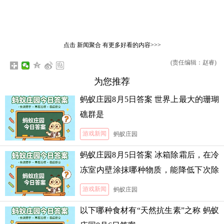
点击
新闻聚合
有更多好看的内容>>>
(责任编辑：赵睿)
为您推荐
蚂蚁庄园8月5日答案 世界上最大的珊瑚
礁群是
游戏新闻
蚂蚁庄园
蚂蚁庄园8月5日答案 冰箱除霜后，在冷
冻室内壁涂抹哪种物质，能降低下次除
霜的难度
游戏新闻
蚂蚁庄园
以下哪种食材有“天然抗生素”之称 蚂蚁