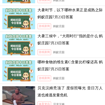
游戏新闻
蚂蚁庄园
大暑时节，以下哪种水果正是成熟之际
蚂蚁庄园7月23日答案
游戏新闻
蚂蚁庄园
大暑三候中，“大雨时行”指的是什么 蚂
蚁庄园7月23日答案
游戏新闻
蚂蚁庄园
哪种食物的维生素C含量比柠檬还高 蚂
蚁庄园7月25日答案
游戏新闻
蚂蚁庄园
贝克汉姆秃顶了 度假照曝光 昔日万人
迷也难逃发量危机
体育资讯
贝克汉姆