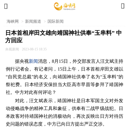


海峡网
>
新闻频道
>
国际新闻
日本首相岸田文雄向靖国神社供奉“玉串料” 中
方回应
央视新闻
2023-08-15 18:35
据央视
新闻
消息，8月15日，外交部发言人汪文斌主持
例行记者会。有记者问，15日上午，日本首相岸田文雄以
“自民党总裁”的名义，向靖国神社供奉了名为“玉串料”的
祭祀费。日本经济安保担当大臣高市早苗等参拜了靖国神
社。中方对此有何评论？
对此，汪文斌表示，靖国神社是日本军国主义对外发
动侵略战争的精神工具和象征，供奉有二战甲级战犯。日
本政客对待靖国神社的消极动向，再次反映出日方对待历
史问题的错误态度，中方已向日方提出严正交涉。