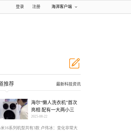
登录
注册
海湃客户端
道推荐
最新科技资讯
海尔“懒人洗衣机”首次
亮相 配有一大两小三
2025-08-22
小米16系列机型共有3款 卢伟冰：变化非常大