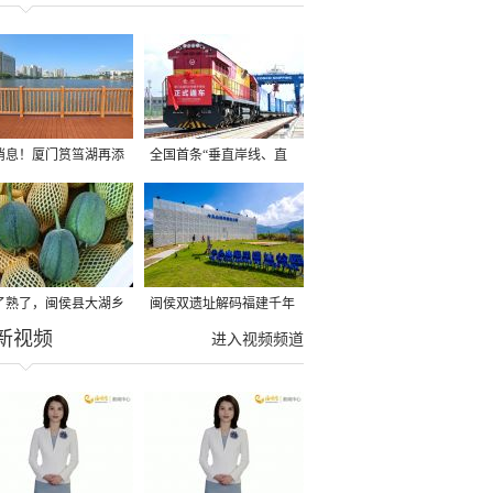
消息！厦门筼筜湖再添
全国首条“垂直岸线、直
滨水健身新步道啦！
达码头”海铁联运专用线
投运
了熟了，闽侯县大湖乡
闽侯双遗址解码福建千年
新视频
果大丰收！
文脉
进入视频频道