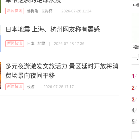
草根逆袭的足球浪漫
中
新闻快讯
佛得角
世界杯
|
2026-07-28 11:24
吨
日本地震 上海、杭州网友称有震感
新闻快讯
日本
地震
|
2026-07-28 17:36
福建
一
国
多元夜游激发文旅活力 景区延时开放将消
费场景向夜间平移
新闻快讯
夜游
|
2026-07-28 17:17