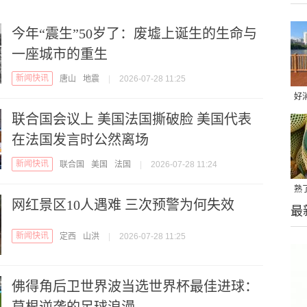
今年“震生”50岁了：废墟上诞生的生命与
一座城市的重生
新闻快讯
唐山
地震
|
2026-07-28 11:25
好
联合国会议上 美国法国撕破脸 美国代表
一
在法国发言时公然离场
新闻快讯
联合国
美国
法国
|
2026-07-28 11:24
熟
网红景区10人遇难 三次预警为何失效
最
瓜
新闻快讯
定西
山洪
|
2026-07-28 11:25
佛得角后卫世界波当选世界杯最佳进球：