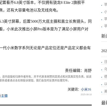
配置看齐6.8英寸版本，不仅拥有骁龙8 Elite 2旗舰平
苹
焦，还有大容量电池以及无线充电。
小
.3英寸屏幕，后置5000万大底主摄和直立长焦镜头，同
苹
看，小米此次推出小屏Pro版本是为了满足小屏用户对
新
一代小米数字系列无论是产品定位还是产品定义都会有
2
责任编辑：肖舒
。该内容版权归原作者所有，并不代表本网赞同其观点和对其真实性负责。如该
com联系或者请点击右侧投诉按钮，我们会及时反馈并处理完毕。
关键词：
小米16
2025-08-16
新主摄
最