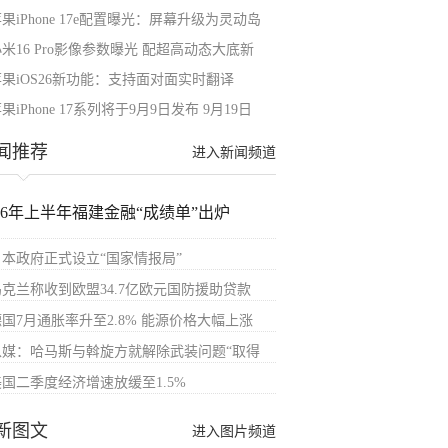
果iPhone 17e配置曝光：屏幕升级为灵动岛
米16 Pro影像参数曝光 配超高动态大底新
苹果iOS26新功能：支持面对面实时翻译
果iPhone 17系列将于9月9日发布 9月19日
闻推荐
进入新闻频道
026年上半年福建金融“成绩单”出炉
日本政府正式设立“国家情报局”
乌克兰称收到欧盟34.7亿欧元国防援助贷款
德国7月通胀率升至2.8% 能源价格大幅上涨
以媒：哈马斯与斡旋方就解除武装问题“取得
美国二季度经济增速放缓至1.5%
新图文
进入图片频道