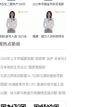
景石化二期年产100万
2023年中国金鸡百花电影
丙烷脱氢项目建成中交
节有福电影巡展31日启动
省6县市入选“2023全
福建：超万人次科技特派
周热点新闻
县域发展潜力百强县”
员一线开展服务
2026年上半年福建金融“成绩单”出炉 全省社会
日本政府正式设立“国家情报局”
融资规模增加5800.4亿元
乌克兰称收到欧盟34.7亿欧元国防援助贷款
德国7月通胀率升至2.8% 能源价格大幅上涨
以媒：哈马斯与斡旋方就解除武装问题“取得进
展”